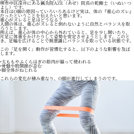
堺市中区深井にある鍼灸院AZE（あぜ）院長の乾剛士（いぬい つ
よし）です。
本日はO脚の原因っていろいろあるけど実は、体の『重心のズレ』
だったということを伝えたいと思います。
重心がズレると足はどうなる？
人間の体は、重心がズレると倒れないように自然とバランスを取
ろうとします。
例えば、重心が体の中心から外れていると、足を少し開いたり、
片足に体重をかけたりして姿勢を安定させようとします。このと
き、足幅を広げることで無意識にバランスを取っている状態です。
この「足を開く」動作が習慣化すると、以下のような影響を及ぼ
します。
•太ももやふくらはぎの筋肉が偏って使われる
•骨盤や股関節が歪む
•脚全体がねじれる
これらの変化が積み重なり、O脚が進行してしまうのです。