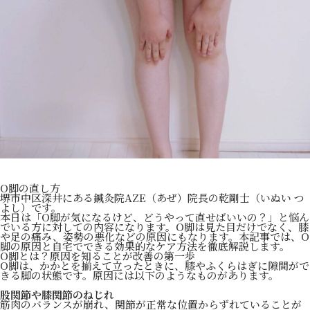
O脚の直し方
堺市中区深井にある鍼灸院AZE（あぜ）院長の乾剛士（いぬい つ
よし）です。
本日は「O脚が気になるけど、どうやって直せばいいの？」と悩ん
でいる方に対しての内容になります。O脚は見た目だけでなく、膝
や足の痛み、姿勢の悪化などの原因にもなります。本記事では、O
脚の原因と自宅でできる効果的なケア方法を徹底解説します。
O脚とは？原因を知ることが改善の第一歩
O脚は、かかとを揃えて立ったときに、膝やふくらはぎに隙間がで
きる脚の状態です。原因には以下のようなものがあります。
股関節や膝関節のねじれ
筋肉のバランスが崩れ、関節が正常な位置からずれていることが