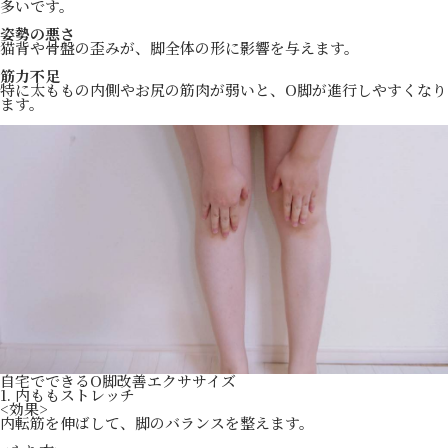
多いです。
姿勢の悪さ
猫背や骨盤の歪みが、脚全体の形に影響を与えます。
筋力不足
特に太ももの内側やお尻の筋肉が弱いと、O脚が進行しやすくなり
ます。
自宅でできるO脚改善エクササイズ
1. 内ももストレッチ
<効果>
内転筋を伸ばして、脚のバランスを整えます。