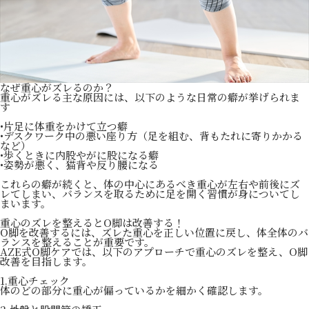
なぜ重心がズレるのか？
重心がズレる主な原因には、以下のような日常の癖が挙げられま
す
•片足に体重をかけて立つ癖
•デスクワーク中の悪い座り方（足を組む、背もたれに寄りかかる
など）
•歩くときに内股やがに股になる癖
•姿勢が悪く、猫背や反り腰になる
これらの癖が続くと、体の中心にあるべき重心が左右や前後にズ
レてしまい、バランスを取るために足を開く習慣が身についてし
まいます。
重心のズレを整えるとO脚は改善する！
O脚を改善するには、ズレた重心を正しい位置に戻し、体全体のバ
ランスを整えることが重要です。
AZE式O脚ケアでは、以下のアプローチで重心のズレを整え、O脚
改善を目指します。
1.重心チェック
体のどの部分に重心が偏っているかを細かく確認します。