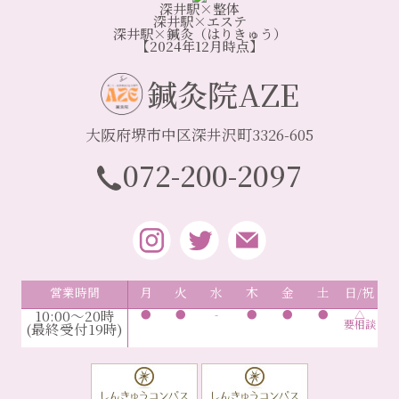
深井駅×整体
深井駅×エステ
深井駅×鍼灸（はりきゅう）
【2024年12月時点】
鍼灸院AZE
大阪府堺市中区深井沢町3326-605
072-200-2097
営業時間
月
火
水
木
金
土
日/祝
10:00～20時
●
●
-
●
●
●
△
要相談
(最終受付19時)