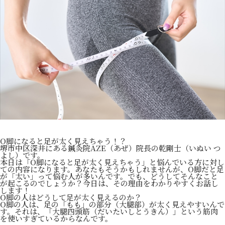
O脚になると足が太く見えちゃう！？
堺市中区深井にある鍼灸院AZE（あぜ）院長の乾剛士（いぬい つ
よし）です。
本日は「O脚になると足が太く見えちゃう」と悩んでいる方に対し
ての内容になります。あなたもそうかもしれませんが、O脚だと足
が「太い」って悩む人が多いんです。でも、どうしてそんなこと
が起こるのでしょうか？今日は、その理由をわかりやすくお話し
します！
O脚の人はどうして足が太く見えるのか？
O脚の人は、足の「もも」の部分（大腿部）が太く見えやすいんで
す。それは、「大腿四頭筋（だいたいしとうきん）」という筋肉
を使いすぎているからなんです。