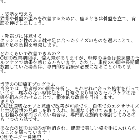
す。
・姿勢を整える
猫背や骨盤の歪みを改善するために、座るときは骨盤を立て、背
筋を伸ばしましょう。
・靴選びに注意する
クッション性のある靴や足に合ったサイズのものを選ぶことで、
膝や足の負担を軽減します。
どれくらいで改善できるの？
O脚の改善期間は、個人差がありますが、軽度の場合は数週間のセ
ルフケアで効果を感じる方もいます。ただし、重度のO脚や長期間
放置していた場合は、専門的な治療が必要になることがありま
す。
当院のO脚矯正プログラム
当院では、患者様のO脚を分析し、それぞれに合った施術を行って
います。痛みのない整体法と、日常で取り組めるセルフケアの指
導を組み合わせることで、根本的な改善を目指します。
まとめ
O脚は適切なケアと意識で改善が可能です。自宅でのエクササイズ
と生活習慣の見直しを取り入れ、無理なく続けてみましょう。も
しお悩みが解消されない場合は、専門的な施術を検討してみるの
も一つの方法です。
あなたの脚のお悩みが解消され、健康で美しい姿を手に入れられ
ることを願っています！
O脚モニター募集中