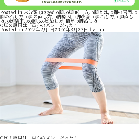
Posted in
未分類
Tagged
o脚
,
o脚 直し方
,
o脚とは
,
o脚の原因
,
o
脚の治し方
,
o脚の直し方
,
o脚原因
,
o脚改善
,
o脚治し方
,
o脚直し
方
,
o脚矯正
,
xo脚
,
xo脚治し方
,
簡単 o脚治し方
O脚の原因は「重心のズレ」だった！
Posted on
2025年2月1日
2026年3月27日
by
inui
O脚の原因は「重心のズレ」だった！