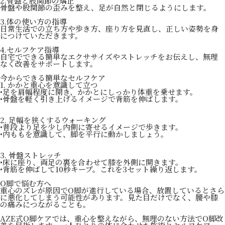
2.骨盤と股関節の矯正
骨盤や股関節の歪みを整え、足が自然と閉じるようにします。
3.体の使い方の指導
日常生活での立ち方や歩き方、座り方を見直し、正しい姿勢を身
につけていただきます。
4.セルフケア指導
自宅でできる簡単なエクササイズやストレッチをお伝えし、無理
なく改善をサポートします。
今からできる簡単なセルフケア
1. かかと重心を意識して立つ
•足を肩幅程度に開き、かかとにしっかり体重を乗せます。
•骨盤を軽く引き上げるイメージで背筋を伸ばします。
2. 足幅を狭くするウォーキング
•普段より足を少し内側に寄せるイメージで歩きます。
•内ももを意識して、脚を平行に動かしましょう。
3. 骨盤ストレッチ
•床に座り、両足の裏を合わせて膝を外側に開きます。
•背筋を伸ばして10秒キープ。これを3セット繰り返します。
O脚で悩む方へ
重心のズレが原因でO脚が進行している場合、放置しているとさら
に悪化してしまう可能性があります。見た目だけでなく、腰や膝
の痛みにつながることも。
AZE式O脚ケアでは、重心を整えながら、無理のない方法でO脚改