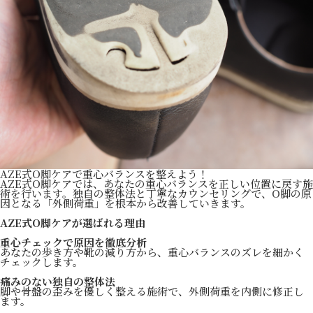
AZE式O脚ケアで重心バランスを整えよう！
AZE式O脚ケアでは、あなたの重心バランスを正しい位置に戻す施
術を行います。独自の整体法と丁寧なカウンセリングで、O脚の原
因となる「外側荷重」を根本から改善していきます。
AZE式O脚ケアが選ばれる理由
重心チェックで原因を徹底分析
あなたの歩き方や靴の減り方から、重心バランスのズレを細かく
チェックします。
痛みのない独自の整体法
脚や骨盤の歪みを優しく整える施術で、外側荷重を内側に修正し
ます。