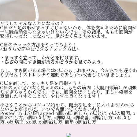
どうしてそんなことになるの？
O脚だと足の形がまっすぐじゃないから、体を支えるために筋肉が
一生懸命頑張らなきゃいけないんです。その結果、ももの筋肉が
緊張しっぱなしになって、足が太く見えちゃいます。
O脚のチェック方法をやってみよう！
<おうちで簡単にできるチェック方法>
・まっすぐ立って、かかとを付けます。
・ひざの間にすき間があるかどうかを見てみよう。
もし、すき間がある場合はO脚かもしれません。今からでも遅くあ
りません！ストレッチや運動で少しずつ改善していきましょう。
O脚を直して、スッキリ足を目指そう！
O脚の人が足が太く見えるのは、ももの筋肉（大腿四頭筋）が頑張
りすぎちゃうからです。でも、筋肉をほぐしたり、正しい姿勢を
意識したりすることで、少しずつ良くなります！
小さなことからコツコツ始めて、健康な足を手に入れよう!わから
ないことがあれば、いつでも聞いてくださいね！
Posted in
未分類
Tagged
o脚
,
o脚 直し方
,
o脚とは
,
o脚の原因
,
o
脚の治し方
,
o脚の直し方
,
o脚原因
,
o脚改善
,
o脚治し方
,
o脚直し
方
,
o脚矯正
,
xo脚
,
xo脚治し方
,
簡単 o脚治し方