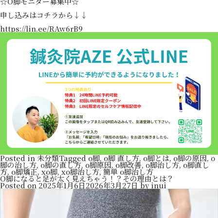
☆O脚モニター募集中☆
申し込みはコチラから↓↓
https://lin.ee/RAw6rB9
Posted in
未分類
Tagged
o脚
,
o脚 直し方
,
o脚とは
,
o脚の原因
,
o
脚の治し方
,
o脚の直し方
,
o脚原因
,
o脚改善
,
o脚治し方
,
o脚直し
方
,
o脚矯正
,
xo脚
,
xo脚治し方
,
簡単 o脚治し方
O脚になると足が太く見えちゃう！？その理由とは？
Posted on
2025年1月6日
2026年3月27日
by
inui