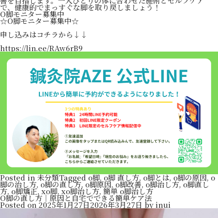
善を目指します。一人ひとりの体に合わせた施術とセルフケア
で、健康的でまっすぐな脚を取り戻しましょう！
O脚モニター募集中
☆O脚モニター募集中☆
申し込みはコチラから↓↓
https://lin.ee/RAw6rB9
Posted in
未分類
Tagged
o脚
,
o脚 直し方
,
o脚とは
,
o脚の原因
,
o
脚の治し方
,
o脚の直し方
,
o脚原因
,
o脚改善
,
o脚治し方
,
o脚直し
方
,
o脚矯正
,
xo脚
,
xo脚治し方
,
簡単 o脚治し方
O脚の直し方｜原因と自宅でできる簡単ケア法
Posted on
2025年1月27日
2026年3月27日
by
inui