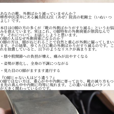
あなたの靴、外側ばかり減っていませんか？
堺市中区深井にある鍼灸院AZE（あぜ）院長の乾剛士（いぬい つ
よし）です。
本日はO脚の方の多くが「靴の外側ばかりがすり減る」というお悩
みを抱えています。実はこれ、O脚特有の外側荷重が原因なんで
す。それについて、お話ししようと思います。
O脚の人はなぜ外側荷重になるのか？
O脚の方は、脚がねじれることで自然と重心が外側に偏ってしまい
ます。その結果、歩くたびに靴の外側ばかりがすり減るのです。こ
れを放置していると、以下のようなリスクが高まります。
・膝や股関節への負担が増え、痛みが出やすくなる
・姿勢が悪化し、全身の不調につながる
・見た目のO脚がますます進行する
『O脚じゃない人はどう違う？』
O脚ではない方は、重心がやや内側に寄っており、靴の減り方もつ
ま先の真ん中や内側に均等に現れます。この違いは重心バランス
が大きく関わっているのです。