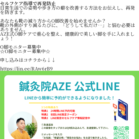
セルフケア指導で再発防止
日常生活での姿勢や歩き方の癖を改善する方法をお伝えし、再発
を防ぎます。
あなたも靴の減り方からO脚改善を始めませんか？
靴の外側がすり減るたびに、「どうして私だけ…」と悩む必要は
ありません。
AZE式O脚ケアで重心を整え、健康的で美しい脚を手に入れまし
ょう！
O脚モニター募集中
☆O脚モニター募集中☆
申し込みはコチラから↓↓
https://lin.ee/RAw6rB9