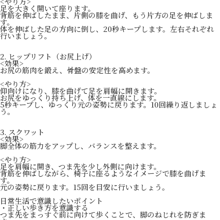
<やり方>
足を大きく開いて座ります。
背筋を伸ばしたまま、片側の膝を曲げ、もう片方の足を伸ばしま
す。
体を伸ばした足の方向に倒し、20秒キープします。左右それぞれ
行いましょう。
2. ヒップリフト（お尻上げ）
<効果>
お尻の筋肉を鍛え、骨盤の安定性を高めます。
<やり方>
仰向けになり、膝を曲げて足を肩幅に開きます。
お尻をゆっくり持ち上げ、体を一直線にします。
5秒キープし、ゆっくり元の姿勢に戻ります。10回繰り返しましょ
う。
3. スクワット
<効果>
脚全体の筋力をアップし、バランスを整えます。
<やり方>
足を肩幅に開き、つま先を少し外側に向けます。
背筋を伸ばしながら、椅子に座るようなイメージで膝を曲げま
す。
元の姿勢に戻ります。15回を目安に行いましょう。
日常生活で意識したいポイント
・正しい歩き方を意識する
つま先をまっすぐ前に向けて歩くことで、脚のねじれを防ぎま