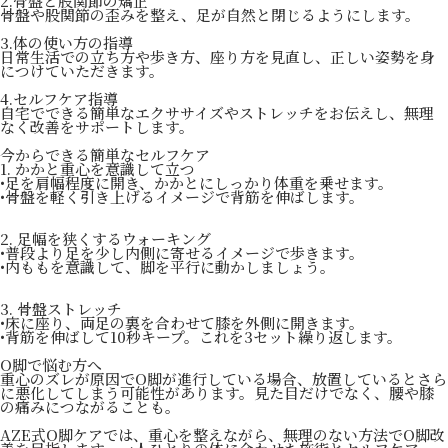
2.骨盤と股関節の矯正
骨盤や股関節の歪みを整え、足が自然と閉じるようにします。
3.体の使い方の指導
日常生活での立ち方や歩き方、座り方を見直し、正しい姿勢を身
につけていただきます。
4.セルフケア指導
自宅でできる簡単なエクササイズやストレッチをお伝えし、無理
なく改善をサポートします。
今からできる簡単なセルフケア
1. かかと重心を意識して立つ
•足を肩幅程度に開き、かかとにしっかり体重を乗せます。
•骨盤を軽く引き上げるイメージで背筋を伸ばします。
2. 足幅を狭くするウォーキング
•普段より足を少し内側に寄せるイメージで歩きます。
•内ももを意識して、脚を平行に動かしましょう。
3. 骨盤ストレッチ
•床に座り、両足の裏を合わせて膝を外側に開きます。
•背筋を伸ばして10秒キープ。これを3セット繰り返します。
O脚で悩む方へ
重心のズレが原因でO脚が進行している場合、放置しているとさら
に悪化してしまう可能性があります。見た目だけでなく、腰や膝
の痛みにつながることも。
AZE式O脚ケアでは、重心を整えながら、無理のない方法でO脚改