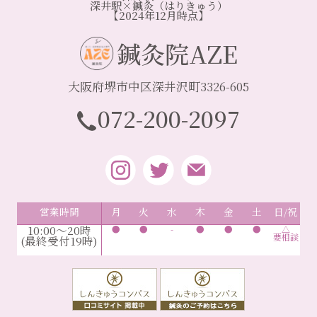
深井駅×鍼灸（はりきゅう）
【2024年12月時点】
鍼灸院AZE
大阪府堺市中区深井沢町3326-605
072-200-2097
営業時間
月
火
水
木
金
土
日/祝
10:00～20時
●
●
-
●
●
●
△
要相談
(最終受付19時)