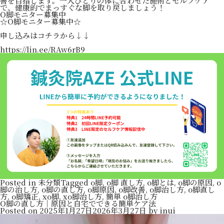
善を目指します。一人ひとりの体に合わせた施術とセルフケア
で、健康的でまっすぐな脚を取り戻しましょう！
O脚モニター募集中
☆O脚モニター募集中☆
申し込みはコチラから↓↓
https://lin.ee/RAw6rB9
Posted in
未分類
Tagged
o脚
,
o脚 直し方
,
o脚とは
,
o脚の原因
,
o
脚の治し方
,
o脚の直し方
,
o脚原因
,
o脚改善
,
o脚治し方
,
o脚直し
方
,
o脚矯正
,
xo脚
,
xo脚治し方
,
簡単 o脚治し方
O脚の直し方｜原因と自宅でできる簡単ケア法
Posted on
2025年1月27日
2026年3月27日
by
inui