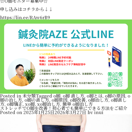
☆O脚モニター募集中☆
申し込みはコチラから↓↓
https://lin.ee/RAw6rB9
Posted in
未分類
Tagged
o脚
,
o脚 直し方
,
o脚とは
,
o脚の原因
,
o
脚の治し方
,
o脚の直し方
,
o脚原因
,
o脚改善
,
o脚治し方
,
o脚直し
方
,
o脚矯正
,
xo脚
,
xo脚治し方
,
簡単 o脚治し方
ストレッチでO脚を改善！初心者でも簡単にできる方法をご紹介
Posted on
2025年1月25日
2026年3月27日
by
inui