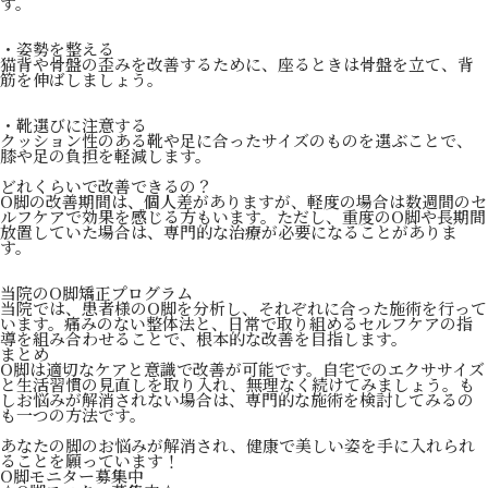
す。
・姿勢を整える
猫背や骨盤の歪みを改善するために、座るときは骨盤を立て、背
筋を伸ばしましょう。
・靴選びに注意する
クッション性のある靴や足に合ったサイズのものを選ぶことで、
膝や足の負担を軽減します。
どれくらいで改善できるの？
O脚の改善期間は、個人差がありますが、軽度の場合は数週間のセ
ルフケアで効果を感じる方もいます。ただし、重度のO脚や長期間
放置していた場合は、専門的な治療が必要になることがありま
す。
当院のO脚矯正プログラム
当院では、患者様のO脚を分析し、それぞれに合った施術を行って
います。痛みのない整体法と、日常で取り組めるセルフケアの指
導を組み合わせることで、根本的な改善を目指します。
まとめ
O脚は適切なケアと意識で改善が可能です。自宅でのエクササイズ
と生活習慣の見直しを取り入れ、無理なく続けてみましょう。も
しお悩みが解消されない場合は、専門的な施術を検討してみるの
も一つの方法です。
あなたの脚のお悩みが解消され、健康で美しい姿を手に入れられ
ることを願っています！
O脚モニター募集中