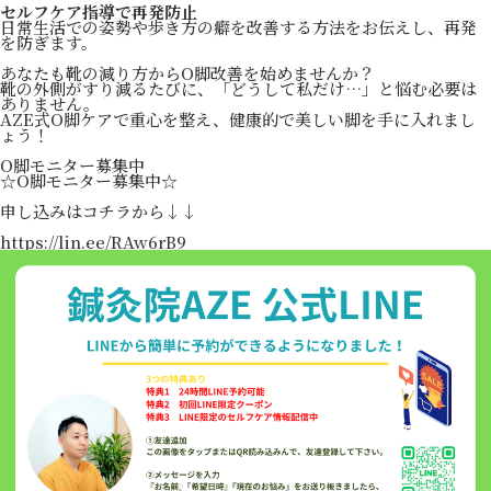
セルフケア指導で再発防止
日常生活での姿勢や歩き方の癖を改善する方法をお伝えし、再発
を防ぎます。
あなたも靴の減り方からO脚改善を始めませんか？
靴の外側がすり減るたびに、「どうして私だけ…」と悩む必要は
ありません。
AZE式O脚ケアで重心を整え、健康的で美しい脚を手に入れまし
ょう！
O脚モニター募集中
☆O脚モニター募集中☆
申し込みはコチラから↓↓
https://lin.ee/RAw6rB9