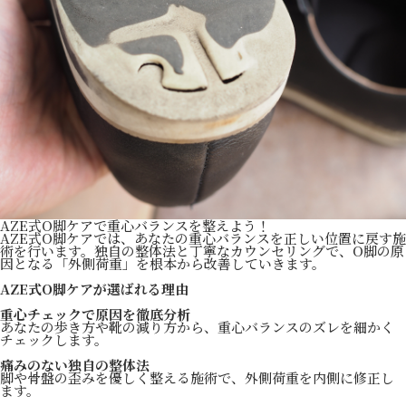
AZE式O脚ケアで重心バランスを整えよう！
AZE式O脚ケアでは、あなたの重心バランスを正しい位置に戻す施
術を行います。独自の整体法と丁寧なカウンセリングで、O脚の原
因となる「外側荷重」を根本から改善していきます。
AZE式O脚ケアが選ばれる理由
重心チェックで原因を徹底分析
あなたの歩き方や靴の減り方から、重心バランスのズレを細かく
チェックします。
痛みのない独自の整体法
脚や骨盤の歪みを優しく整える施術で、外側荷重を内側に修正し
ます。