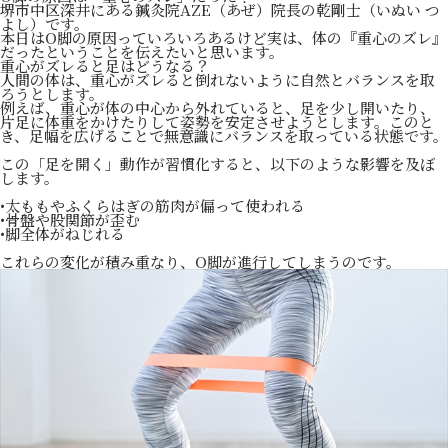
堺市中区深井にある鍼灸院AZE（あぜ）院長の乾剛士（いぬい つ
よし）です。
本日はO脚の原因っていろいろあるけど実は、体の『重心のズレ』
だったということを伝えたいと思います。
重心がズレると足はどうなる？
人間の体は、重心がズレると倒れないように自然とバランスを取
ろうとします。
例えば、重心が体の中心から外れていると、足を少し開いたり、
片足に体重をかけたりして姿勢を安定させようとします。このと
き、足幅を広げることで無意識にバランスを取っている状態です。
この「足を開く」動作が習慣化すると、以下のような影響を及ぼ
します。
•太ももやふくらはぎの筋肉が偏って使われる
•骨盤や股関節が歪む
•脚全体がねじれる
これらの変化が積み重なり、O脚が進行してしまうのです。