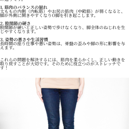
1. 筋肉のバランスの崩れ
太ももの内側（内転筋）やお尻の筋肉（中殿筋）が弱くなると、
脚が外側に開きやすくなりO脚を引き起こします。
2. 股関節の硬さ
股関節が硬いと正しい姿勢で歩けなくなり、脚全体のねじれを生
じやすくなります。
3. 姿勢の悪さや生活習慣
長時間の座り仕事や悪い姿勢は、骨盤の歪みや脚の形に影響を与
えます。
これらの問題を解決するには、筋肉を柔らかくし、正しい動きを
取り戻すことが大切です。そのために役立つのがストレッチで
す！