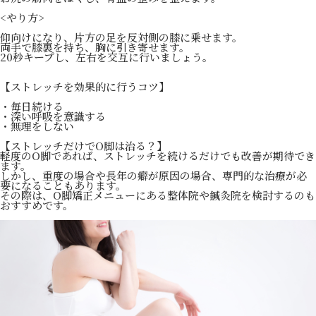
<やり方>
仰向けになり、片方の足を反対側の膝に乗せます。
両手で膝裏を持ち、胸に引き寄せます。
20秒キープし、左右を交互に行いましょう。
【ストレッチを効果的に行うコツ】
・毎日続ける
・深い呼吸を意識する
・無理をしない
【ストレッチだけでO脚は治る？】
軽度のO脚であれば、ストレッチを続けるだけでも改善が期待でき
ます。
しかし、重度の場合や長年の癖が原因の場合、専門的な治療が必
要になることもあります。
その際は、O脚矯正メニューにある整体院や鍼灸院を検討するのも
おすすめです。