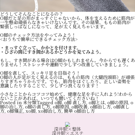
どうしてそんなことになるの？
O脚だと足の形がまっすぐじゃないから、体を支えるために筋肉が
一生懸命頑張らなきゃいけないんです。その結果、ももの筋肉が
緊張しっぱなしになって、足が太く見えちゃいます。
O脚のチェック方法をやってみよう！
<おうちで簡単にできるチェック方法>
・まっすぐ立って、かかとを付けます。
・ひざの間にすき間があるかどうかを見てみよう。
もし、すき間がある場合はO脚かもしれません。今からでも遅くあ
りません！ストレッチや運動で少しずつ改善していきましょう。
O脚を直して、スッキリ足を目指そう！
O脚の人が足が太く見えるのは、ももの筋肉（大腿四頭筋）が頑張
りすぎちゃうからです。でも、筋肉をほぐしたり、正しい姿勢を
意識したりすることで、少しずつ良くなります！
小さなことからコツコツ始めて、健康な足を手に入れよう!わから
ないことがあれば、いつでも聞いてくださいね！
Posted in
未分類
Tagged
o脚
,
o脚 直し方
,
o脚とは
,
o脚の原因
,
o
脚の治し方
,
o脚の直し方
,
o脚原因
,
o脚改善
,
o脚治し方
,
o脚直し
方
,
o脚矯正
,
xo脚
,
xo脚治し方
,
簡単 o脚治し方
深井駅×整体
深井駅×エステ