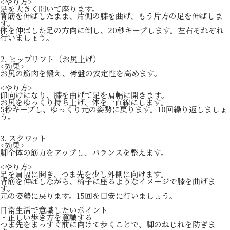
<やり方>
足を大きく開いて座ります。
背筋を伸ばしたまま、片側の膝を曲げ、もう片方の足を伸ばしま
す。
体を伸ばした足の方向に倒し、20秒キープします。左右それぞれ
行いましょう。
2. ヒップリフト（お尻上げ）
<効果>
お尻の筋肉を鍛え、骨盤の安定性を高めます。
<やり方>
仰向けになり、膝を曲げて足を肩幅に開きます。
お尻をゆっくり持ち上げ、体を一直線にします。
5秒キープし、ゆっくり元の姿勢に戻ります。10回繰り返しましょ
う。
3. スクワット
<効果>
脚全体の筋力をアップし、バランスを整えます。
<やり方>
足を肩幅に開き、つま先を少し外側に向けます。
背筋を伸ばしながら、椅子に座るようなイメージで膝を曲げま
す。
元の姿勢に戻ります。15回を目安に行いましょう。
日常生活で意識したいポイント
・正しい歩き方を意識する
つま先をまっすぐ前に向けて歩くことで、脚のねじれを防ぎま