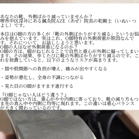
あなたの靴、外側ばかり減っていませんか？
堺市中区深井にある鍼灸院AZE（あぜ）院長の乾剛士（いぬい つ
よし）です。
本日はO脚の方の多くが「靴の外側ばかりがすり減る」というお悩
みを抱えています。実はこれ、O脚特有の外側荷重が原因なんで
す。それについて、お話ししようと思います。
O脚の人はなぜ外側荷重になるのか？
O脚の方は、脚がねじれることで自然と重心が外側に偏ってしまい
ます。その結果、歩くたびに靴の外側ばかりがすり減るのです。こ
れを放置していると、以下のようなリスクが高まります。
・膝や股関節への負担が増え、痛みが出やすくなる
・姿勢が悪化し、全身の不調につながる
・見た目のO脚がますます進行する
『O脚じゃない人はどう違う？』
O脚ではない方は、重心がやや内側に寄っており、靴の減り方もつ
ま先の真ん中や内側に均等に現れます。この違いは重心バランス
が大きく関わっているのです。