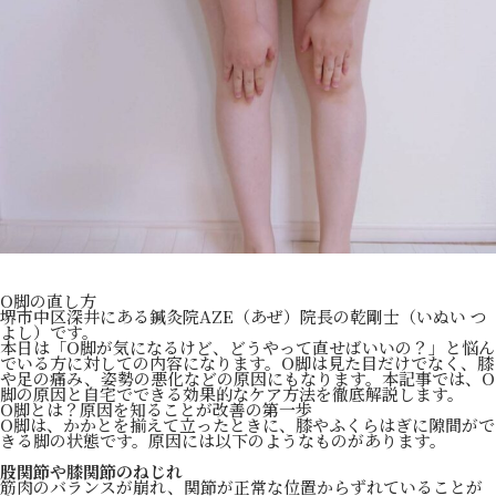
O脚の直し方
堺市中区深井にある鍼灸院AZE（あぜ）院長の乾剛士（いぬい つ
よし）です。
本日は「O脚が気になるけど、どうやって直せばいいの？」と悩ん
でいる方に対しての内容になります。O脚は見た目だけでなく、膝
や足の痛み、姿勢の悪化などの原因にもなります。本記事では、O
脚の原因と自宅でできる効果的なケア方法を徹底解説します。
O脚とは？原因を知ることが改善の第一歩
O脚は、かかとを揃えて立ったときに、膝やふくらはぎに隙間がで
きる脚の状態です。原因には以下のようなものがあります。
股関節や膝関節のねじれ
筋肉のバランスが崩れ、関節が正常な位置からずれていることが