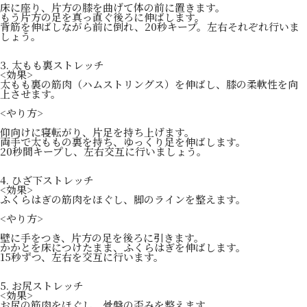
床に座り、片方の膝を曲げて体の前に置きます。
もう片方の足を真っ直ぐ後ろに伸ばします。
背筋を伸ばしながら前に倒れ、20秒キープ。左右それぞれ行いま
しょう。
3. 太もも裏ストレッチ
<効果>
太もも裏の筋肉（ハムストリングス）を伸ばし、膝の柔軟性を向
上させます。
<やり方>
仰向けに寝転がり、片足を持ち上げます。
両手で太ももの裏を持ち、ゆっくり足を伸ばします。
20秒間キープし、左右交互に行いましょう。
4. ひざ下ストレッチ
<効果>
ふくらはぎの筋肉をほぐし、脚のラインを整えます。
<やり方>
壁に手をつき、片方の足を後ろに引きます。
かかとを床につけたまま、ふくらはぎを伸ばします。
15秒ずつ、左右を交互に行います。
5. お尻ストレッチ
<効果>
お尻の筋肉をほぐし、骨盤の歪みを整えます。