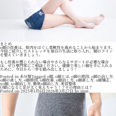
まとめ
o脚の改善は、筋肉をほぐし柔軟性を高めることから始まります。
今回ご紹介したストレッチを毎日の生活に取り入れ、脚のライン
を整えていきましょう。
もし改善が感じられない場合やさらなるサポートが必要な場合
は、ぜひ専門家にご相談ください。健康で美しい脚を手に入れる
ために、今日から一歩を踏み出しましょう！
Posted in
未分類
Tagged
o脚
,
o脚とは
,
o脚の原因
,
o脚の治し方
,
o脚の直し方
,
o脚原因
,
o脚改善
,
o脚治し方
,
o脚直し方
,
o脚矯正
,
xo脚
,
xo脚治し方
,
簡単o脚治し方
,
美容整体
O脚になると足が太く見えちゃう！？その理由とは？
Posted on
2025年1月6日
2026年3月27日
by
inui