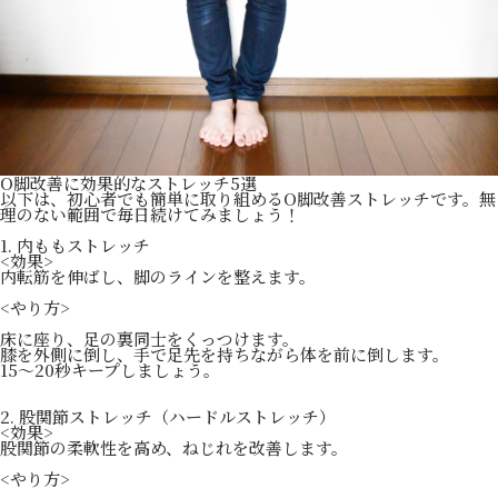
O脚改善に効果的なストレッチ5選
以下は、初心者でも簡単に取り組めるO脚改善ストレッチです。無
理のない範囲で毎日続けてみましょう！
1. 内ももストレッチ
<効果>
内転筋を伸ばし、脚のラインを整えます。
<やり方>
床に座り、足の裏同士をくっつけます。
膝を外側に倒し、手で足先を持ちながら体を前に倒します。
15〜20秒キープしましょう。
2. 股関節ストレッチ（ハードルストレッチ）
<効果>
股関節の柔軟性を高め、ねじれを改善します。
<やり方>