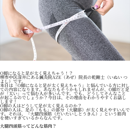
O脚になると足が太く見えちゃう！？
堺市中区深井にある鍼灸院AZE（あぜ）院長の乾剛士（いぬい つ
よし）です。
本日は「O脚になると足が太く見えちゃう」と悩んでいる方に対し
ての内容になります。あなたもそうかもしれませんが、O脚だと足
が「太い」って悩む人が多いんです。でも、どうしてそんなこと
が起こるのでしょうか？今日は、その理由をわかりやすくお話し
します！
O脚の人はどうして足が太く見えるのか？
O脚の人は、足の「もも」の部分（大腿部）が太く見えやすいんで
す。それは、「大腿四頭筋（だいたいしとうきん）」という筋肉
を使いすぎているからなんです。
大腿四頭筋ってどんな筋肉？