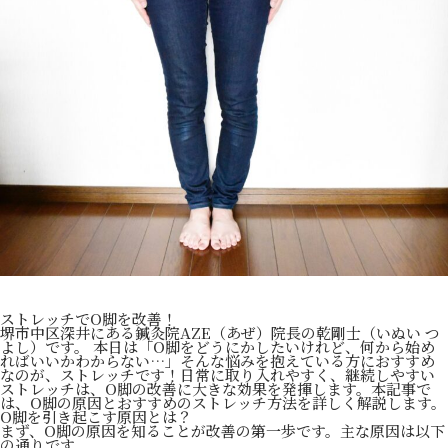
ストレッチでO脚を改善！
堺市中区深井にある鍼灸院AZE（あぜ）院長の乾剛士（いぬい つ
よし）です。 本日は「O脚をどうにかしたいけれど、何から始め
ればいいかわからない…」そんな悩みを抱えている方におすすめ
なのが、ストレッチです！日常に取り入れやすく、継続しやすい
ストレッチは、O脚の改善に大きな効果を発揮します。本記事で
は、O脚の原因とおすすめのストレッチ方法を詳しく解説します。
O脚を引き起こす原因とは？
まず、O脚の原因を知ることが改善の第一歩です。主な原因は以下
の通りです。