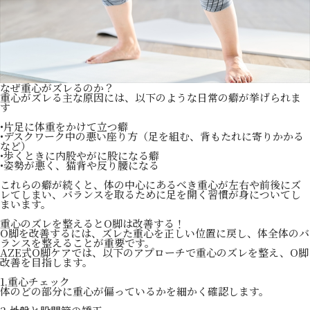
なぜ重心がズレるのか？
重心がズレる主な原因には、以下のような日常の癖が挙げられま
す
•片足に体重をかけて立つ癖
•デスクワーク中の悪い座り方（足を組む、背もたれに寄りかかる
など）
•歩くときに内股やがに股になる癖
•姿勢が悪く、猫背や反り腰になる
これらの癖が続くと、体の中心にあるべき重心が左右や前後にズ
レてしまい、バランスを取るために足を開く習慣が身についてし
まいます。
重心のズレを整えるとO脚は改善する！
O脚を改善するには、ズレた重心を正しい位置に戻し、体全体のバ
ランスを整えることが重要です。
AZE式O脚ケアでは、以下のアプローチで重心のズレを整え、O脚
改善を目指します。
1.重心チェック
体のどの部分に重心が偏っているかを細かく確認します。