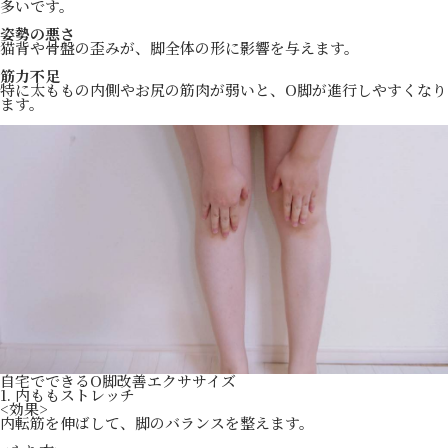
多いです。
姿勢の悪さ
猫背や骨盤の歪みが、脚全体の形に影響を与えます。
筋力不足
特に太ももの内側やお尻の筋肉が弱いと、O脚が進行しやすくなり
ます。
自宅でできるO脚改善エクササイズ
1. 内ももストレッチ
<効果>
内転筋を伸ばして、脚のバランスを整えます。