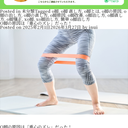
Posted in
未分類
Tagged
o脚
,
o脚 直し方
,
o脚とは
,
o脚の原因
,
o
脚の治し方
,
o脚の直し方
,
o脚原因
,
o脚改善
,
o脚治し方
,
o脚直し
方
,
o脚矯正
,
xo脚
,
xo脚治し方
,
簡単 o脚治し方
O脚の原因は「重心のズレ」だった！
Posted on
2025年2月1日
2026年3月27日
by
inui
O脚の原因は「重心のズレ」だった！