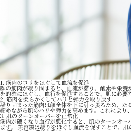
1. 筋肉のコリをほぐして血流を促進
顔の筋肉が凝り固まると、血流が滞り、酸素や栄養
を的確にほぐし、血行を促進することで、肌に必要
2. 筋肉を柔らかくしてハリと弾力を取り戻す
凝り固まった筋肉は顔全体を下に引っ張るため、た
締めながら肌のハリや弾力を高めます。これにより
3. 肌のターンオーバーを正常化
筋肉が硬くなり血行が悪化すると、肌のターンオー
ます。 美容鍼は凝りをほぐし血流を促すことで、