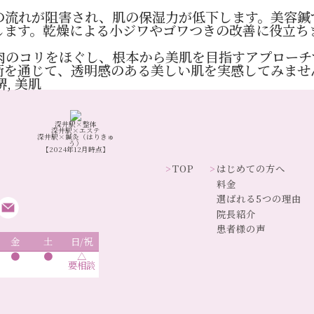
の流れが阻害され、肌の保湿力が低下します。美容鍼
します。乾燥による小ジワやゴワつきの改善に役立ち
肉のコリをほぐし、根本から美肌を目指すアプローチ
術を通じて、透明感のある美しい肌を実感してみませ
堺
,
美肌
深井駅×整体
深井駅×エステ
深井駅×鍼灸（はりきゅ
う）
【2024年12月時点】
TOP
はじめての方へ
料金
選ばれる5つの理由
院長紹介
患者様の声
金
土
日/祝
●
●
△
要相談