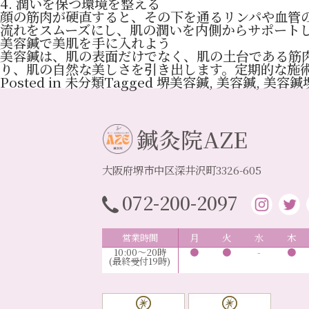
4. 潤いを保つ環境を整える
顔の筋肉が硬直すると、その下を通るリンパや血管
流れをスムーズにし、肌の潤いを内側からサポート
美容鍼で美肌を手に入れよう
美容鍼は、肌の表面だけでなく、肌の土台である筋
り、肌の自然な美しさを引き出します。定期的な施
Posted in
未分類
Tagged
堺美容鍼
,
美容鍼
,
美容鍼
鍼灸院AZE
大阪府堺市中区深井沢町3326-605
072-200-2097
営業時間
月
火
水
木
10:00～20時
●
●
-
●
(最終受付19時)