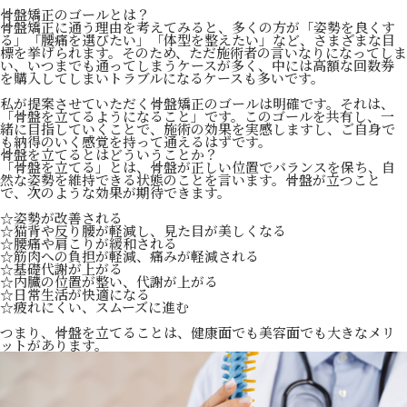
骨盤矯正のゴールとは？
骨盤矯正に通う理由を考えてみると、多くの方が「姿勢を良くす
る」「腰痛を選びたい」「体型を整えたい」など、さまざまな目
標を挙げられます。そのため、ただ施術者の言いなりになってしま
い、いつまでも通ってしまうケースが多く、中には高額な回数券
を購入してしまいトラブルになるケースも多いです。
私が提案させていただく骨盤矯正のゴールは明確です。それは、
「骨盤を立てるようになること」です。このゴールを共有し、一
緒に目指していくことで、施術の効果を実感しますし、ご自身で
も納得のいく感覚を持って通えるはずです。
骨盤を立てるとはどういうことか？
「骨盤を立てる」とは、骨盤が正しい位置でバランスを保ち、自
然な姿勢を維持できる状態のことを言います。骨盤が立つこと
で、次のような効果が期待できます。
☆姿勢が改善される
☆猫背や反り腰が軽減し、見た目が美しくなる
☆腰痛や肩こりが緩和される
☆筋肉への負担が軽減、痛みが軽減される
☆基礎代謝が上がる
☆内臓の位置が整い、代謝が上がる
☆日常生活が快適になる
☆疲れにくい、スムーズに進む
つまり、骨盤を立てることは、健康面でも美容面でも大きなメリ
ットがあります。