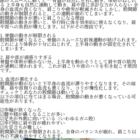
節がスムーズに動くと… 骨盤が自然に左右に動き、体幹がねじれ
る 上半身も自然に連動して動き、肩や首に余計な力が入らない 全
身の血流が良くなり、肩こりや疲労が軽減される しかし、股関節
の動きが制限されると、この連動が崩れてしまいます。
股関節の動きが悪いと肩こりになる理由
股関節の動きが悪いと、歩行時に体を効率的に使えなくなり、肩
や首への負担が増大します。以下がその理由です。
1. 骨盤の動きが制限される
股関節が硬くなると、骨盤のスムーズな前後運動が妨げられます。
これにより体幹が十分にねじれず、上半身の動きが固定化されて
しまいます。
2. 肩や首が頑張りすぎる
骨盤や体幹が動かない分、上半身を動かそうとして肩や首の筋肉
が過剰に使われます。 これが肩こりや首のハリを引き起こす原因
です。
3. 血流が悪化する
股関節が動かないと下半身の血流が滞りやすくなります。その結
果、肩や首周りの血流も悪くなり、コリが慢性化します。
チェック！あなたの股関節は動いてる？
以下の項目に当てはまる場合、股関節の動きが悪くなっている可
能性があります。
☑歩幅が狭くなった
☑腰や膝が痛くなることが多い
☑足先が外側に向いている（いわゆるガニ股）
☑歩行時に肩や首が疲れやすい
☑片足立ちが難しい
股関節の動きが制限されると、全身のバランスが崩れ、肩こり以
外の不調も出やすくなります。