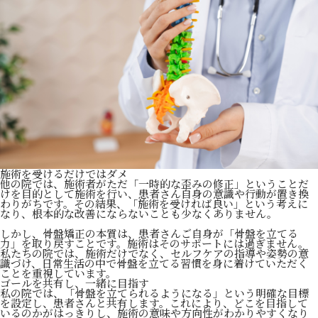
施術を受けるだけではダメ
他の院では、施術者がただ「一時的な歪みの修正」ということだ
けを目的として施術を行い、患者さん自身の意識や行動が置き換
わりがちです。その結果、「施術を受ければ良い」という考えに
なり、根本的な改善にならないことも少なくありません。
しかし、骨盤矯正の本質は、患者さんご自身が「骨盤を立てる
力」を取り戻すことです。施術はそのサポートには過ぎません。
私たちの院では、施術だけでなく、セルフケアの指導や姿勢の意
識づけ、日常生活の中で骨盤を立てる習慣を身に着けていただく
ことを重視しています。
ゴールを共有し、一緒に目指す
私の院では、「骨盤を立てられるようになる」という明確な目標
を設定し、患者さんと共有します。これにより、どこを目指して
いるのかがはっきりし、施術の意味や方向性がわかりやすくなり