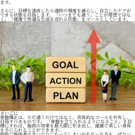
ます。
さらに、目標を達成したら通院の頻度を減らし、自立したケアが
できる状態を目指します。「いつまでも通う」ことが理想ではな
く、「健康で快適な生活を送れる状態」をゴールとしています。
さいごに
骨盤矯正は、ただ通うだけではなく、具体的なゴールを共有し、
目指すべきものです。 「骨盤を立てられるようになること」を目
標にすれば、施術の効果を最大限に引き出し、健康で美しい身体
を手に入れることができます。
他院で施術者の言いなりになってしまいがちだった方も、ぜひ一