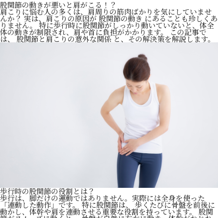
股関節の動きが悪いと肩がこる！？
肩こりに悩む人の多くは、肩周りの筋肉ばかりを気にしていませ
んか？ 実は、肩こりの原因が 股関節の動き にあることも珍しくあ
りません。 特に歩行時に股関節がしっかり動いていないと、体全
体の動きが制限され、肩や首に負担がかかります。 この記事で
は、 股関節と肩こりの意外な関係 と、その解決策を解説します。
歩行時の股関節の役割とは？
歩行は、脚だけの運動ではありません。実際には全身を使った
「連動した動作」です。 特に股関節は、 歩くたびに骨盤を前後に
動かし、体幹や肩を連動させる重要な役割を持っています。 股関