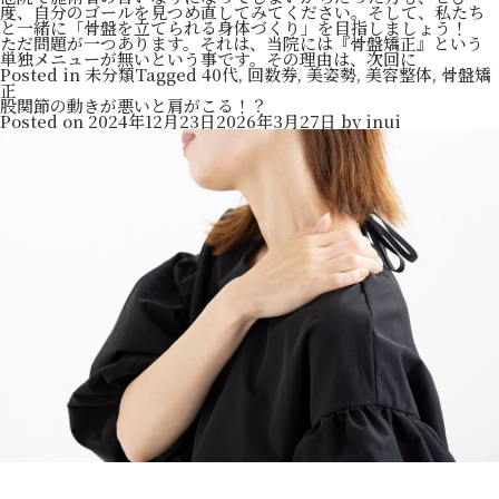
度、自分のゴールを見つめ直してみてください。そして、私たち
と一緒に「骨盤を立てられる身体づくり」を目指しましょう！
ただ問題が一つあります。それは、当院には『骨盤矯正』という
単独メニューが無いという事です。その理由は、次回に
Posted in
未分類
Tagged
40代
,
回数券
,
美姿勢
,
美容整体
,
骨盤矯
正
股関節の動きが悪いと肩がこる！？
Posted on
2024年12月23日
2026年3月27日
by
inui