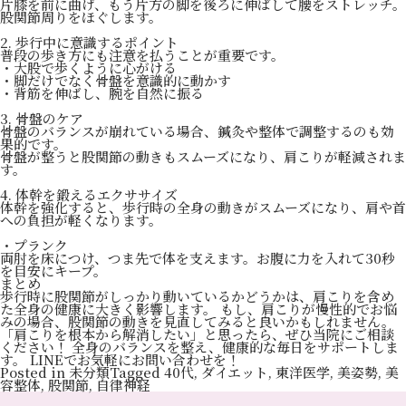
片膝を前に曲げ、もう片方の脚を後ろに伸ばして腰をストレッチ。
股関節周りをほぐします。
2. 歩行中に意識するポイント
普段の歩き方にも注意を払うことが重要です。
・大股で歩くように心がける
・脚だけでなく骨盤を意識的に動かす
・背筋を伸ばし、腕を自然に振る
3. 骨盤のケア
骨盤のバランスが崩れている場合、鍼灸や整体で調整するのも効
果的です。
骨盤が整うと股関節の動きもスムーズになり、肩こりが軽減されま
す。
4. 体幹を鍛えるエクササイズ
体幹を強化すると、歩行時の全身の動きがスムーズになり、肩や首
への負担が軽くなります。
・プランク
両肘を床につけ、つま先で体を支えます。お腹に力を入れて30秒
を目安にキープ。
まとめ
歩行時に股関節がしっかり動いているかどうかは、肩こりを含め
た全身の健康に大きく影響します。 もし、肩こりが慢性的でお悩
みの場合、股関節の動きを見直してみると良いかもしれません。
「肩こりを根本から解消したい」と思ったら、ぜひ当院にご相談
ください！ 全身のバランスを整え、健康的な毎日をサポートしま
す。 LINEでお気軽にお問い合わせを！
Posted in
未分類
Tagged
40代
,
ダイエット
,
東洋医学
,
美姿勢
,
美
容整体
,
股関節
,
自律神経