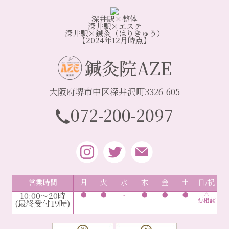
深井駅×整体
深井駅×エステ
深井駅×鍼灸（はりきゅう）
【2024年12月時点】
鍼灸院AZE
大阪府堺市中区深井沢町3326-605
072-200-2097
営業時間
月
火
水
木
金
土
日/祝
10:00～20時
●
●
-
●
●
●
△
要相談
(最終受付19時)