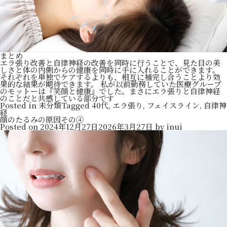
まとめ
エラ張り改善と自律神経の改善を同時に行うことで、見た目の美
しさと体の内側からの健康を同時に手に入れることができます。
それぞれを単独でケアするよりも、相互に補完し合うことより効
果的な結果が期待できます。 私が以前勤務していた医療グループ
のモットーは『笑顔と健康』でした。まさにエラ張りと自律神経
のことだと共感している部分です
Posted in
未分類
Tagged
40代
,
エラ張り
,
フェイスライン
,
自律神
経
顔のたるみの原因その④
Posted on
2024年12月27日
2026年3月27日
by
inui