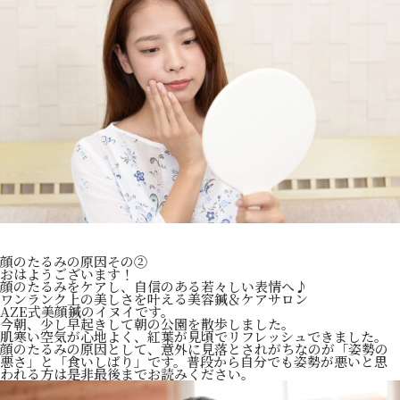
顔のたるみの原因その②
おはようございます！
顔のたるみをケアし、自信のある若々しい表情へ♪
ワンランク上の美しさを叶える美容鍼＆ケアサロン
AZE式美顔鍼のイヌイです。
今朝、少し早起きして朝の公園を散歩しました。
肌寒い空気が心地よく、紅葉が見頃でリフレッシュできました。
顔のたるみの原因として、意外に見落とされがちなのが「姿勢の
悪さ」と「食いしばり」です。普段から自分でも姿勢が悪いと思
われる方は是非最後までお読みください。