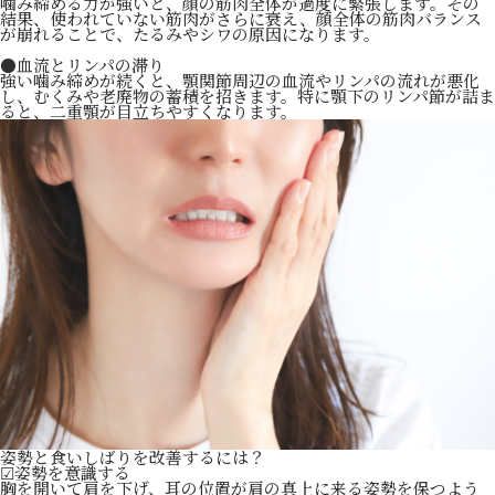
噛み締める力が強いと、顔の筋肉全体が過度に緊張します。その
結果、使われていない筋肉がさらに衰え、顔全体の筋肉バランス
が崩れることで、たるみやシワの原因になります。
●血流とリンパの滞り
強い噛み締めが続くと、顎関節周辺の血流やリンパの流れが悪化
し、むくみや老廃物の蓄積を招きます。特に顎下のリンパ節が詰ま
ると、二重顎が目立ちやすくなります。
姿勢と食いしばりを改善するには？
☑姿勢を意識する
胸を開いて肩を下げ、耳の位置が肩の真上に来る姿勢を保つよう