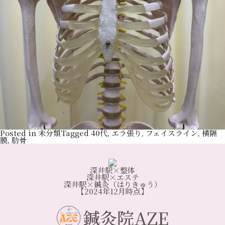
Posted in
未分類
Tagged
40代
,
エラ張り
,
フェイスライン
,
横隔
膜
,
肋骨
深井駅×整体
深井駅×エステ
深井駅×鍼灸（はりきゅう）
【2024年12月時点】
鍼灸院AZE