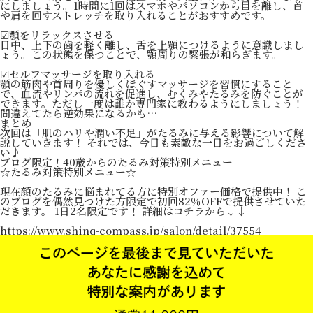
にしましょう。1時間に1回はスマホやパソコンから目を離し、首
や肩を回すストレッチを取り入れることがおすすめです。
☑顎をリラックスさせる
日中、上下の歯を軽く離し、舌を上顎につけるように意識しまし
ょう。この状態を保つことで、顎周りの緊張が和らぎます。
☑セルフマッサージを取り入れる
顎の筋肉や首周りを優しくほぐすマッサージを習慣にすること
で、血流やリンパの流れを促進し、むくみやたるみを防ぐことが
できます。ただし一度は誰か専門家に教わるようにしましょう！
間違えてたら逆効果になるかも…
まとめ
次回は「肌のハリや潤い不足」がたるみに与える影響について解
説していきます！ それでは、今日も素敵な一日をお過ごしくださ
い♪
ブログ限定！40歳からのたるみ対策特別メニュー
☆たるみ対策特別メニュー☆
現在顔のたるみに悩まれてる方に特別オファー価格で提供中！ こ
のブログを偶然見つけた方限定で初回82％OFFで提供させていた
だきます。 1日2名限定です！ 詳細はコチラから↓↓
https://www.shinq-compass.jp/salon/detail/37554