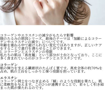
コラーゲンやエラスチンの減少がもたらす影響
顔のたるみの原因シリーズ、最後のテーマは「加齢によるコラー
ゲンやエラスチンの減少」についてです。
年齢を重ねる中で避けられない変化ではありますが、正しいケア
をすることで進行を遅らせることができます。
1. コラーゲンとエラスチンの役割
私たちの肌は「真皮層」という部分が土台となっており、ここに
多く含まれているのがコラーゲンとエラスチンです。
コラーゲン
肌の弾力を支える繊維状のたんぱく質です。真皮全体の約70%を
占め、肌の土台をしっかりと保つ役割を担っています。
エラスチン
コラーゲン同士をつなぎ止める「糊」のような役割を果たし、肌
に柔軟性を与えます。この2つが連携することで、若々しく引き締
まった肌が保たれるのです。