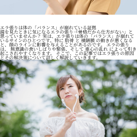
エラ張りは体の「バランス」が崩れている証拠
鏡を見たときに気になるエラの張り――「骨格だから仕方がない」と
思っていませんか？ 実は、エラ張りは体の「バランス」が崩れて
いるサインのひとつです。特に 肋骨 と 横隔膜 の動きが悪くなる
と、顔のラインに影響を与えることがあるのです。 エラの張り
は、 無意識の食いしばりや緊張、そして 重心の乱れ によって引き
起こされやすくなります。 そこで、この記事ではエラ張りの原因
とその解決策について詳しく解説していきます。