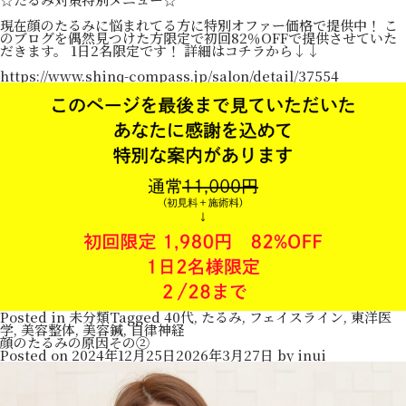
現在顔のたるみに悩まれてる方に特別オファー価格で提供中！ こ
のブログを偶然見つけた方限定で初回82％OFFで提供させていた
だきます。 1日2名限定です！ 詳細はコチラから↓↓
https://www.shinq-compass.jp/salon/detail/37554
Posted in
未分類
Tagged
40代
,
たるみ
,
フェイスライン
,
東洋医
学
,
美容整体
,
美容鍼
,
自律神経
顔のたるみの原因その②
Posted on
2024年12月25日
2026年3月27日
by
inui