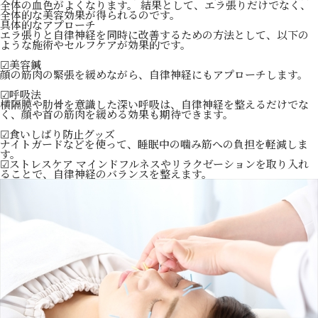
全体の血色がよくなります。 結果として、エラ張りだけでなく、
全体的な美容効果が得られるのです。
具体的なアプローチ
エラ張りと自律神経を同時に改善するための方法として、以下の
ような施術やセルフケアが効果的です。
☑美容鍼
顔の筋肉の緊張を緩めながら、自律神経にもアプローチします。
☑呼吸法
横隔膜や肋骨を意識した深い呼吸は、自律神経を整えるだけでな
く、顔や首の筋肉を緩める効果も期待できます。
☑食いしばり防止グッズ
ナイトガードなどを使って、睡眠中の噛み筋への負担を軽減しま
す。
☑ストレスケア マインドフルネスやリラクゼーションを取り入れ
ることで、自律神経のバランスを整えます。