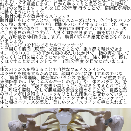
動かないよう意識します。 口からゆっくりと息を吐き、お腹がし
ぼむのを感じます。 これを 1日5分程度 行うことで、横隔膜が柔軟
に動くようになります。
2. 肋骨の動きを改善するストレッチ
肋骨周りをほぐすことで、呼吸がスムーズになり、体全体のバラン
スが整います。 《やり方》 両腕をバンザイするように上げ、ゆっ
くりと左右に体を倒します。 左右に10回ずつ 行いましょう。 次
に、腕を肩の高さで広げ、大きく胸を開きます。 胸を広げたま
ま、深呼吸を5回繰り返します。 肋骨が広がる感覚を感じながら行
いましょう。
3. 食いしばりを和らげるセルフマッサージ
エラ周りの筋肉（咬筋）を緩めることで、張り感を軽減できま
す。 《やり方》 耳の下から頬のあたりにかけて、指の腹を使って
ゆっくりと円を描くようにマッサージします。 強く押さず、優し
くほぐすことがポイントです。 1回1分程度 を目安に行いましょ
う。
体のバランスを整えることで自然なフェイスラインへ
エラ張りを解消するためには、顔周りだけに注目するのではな
く、 肋骨や横隔膜、体全体のバランス を整えることが重要です。
東洋医学では「気（エネルギー）の流れ」や「体のバランス」を
整えることが、不調の改善や美しさにつながると考えられていま
す。呼吸や姿勢、そして無意識の緊張を緩めることで、自然と顔
のラインが引き締まり、スッキリとした印象へと変わっていきま
す。 日々の習慣に取り入れやすいエクササイズやセルフケアで、
体と顔のバランスを整え、美しいフェイスラインを手に入れまし
ょう。