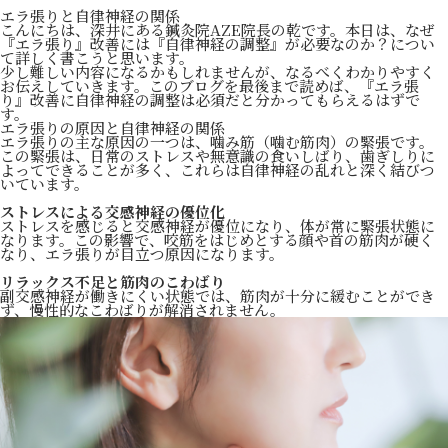
エラ張りと自律神経の関係
こんにちは、深井にある鍼灸院AZE院長の乾です。本日は、なぜ
『エラ張り』改善には『自律神経の調整』が必要なのか？につい
て詳しく書こうと思います。
少し難しい内容になるかもしれませんが、なるべくわかりやすく
お伝えしていきます。このブログを最後まで読めば、『エラ張
り』改善に自律神経の調整は必須だと分かってもらえるはずで
す。
エラ張りの原因と自律神経の関係
エラ張りの主な原因の一つは、噛み筋（噛む筋肉）の緊張です。
この緊張は、日常のストレスや無意識の食いしばり、歯ぎしりに
よってできることが多く、これらは自律神経の乱れと深く結びつ
いています。
ストレスによる交感神経の優位化
ストレスを感じると交感神経が優位になり、体が常に緊張状態に
なります。この影響で、咬筋をはじめとする顔や首の筋肉が硬く
なり、エラ張りが目立つ原因になります。
リラックス不足と筋肉のこわばり
副交感神経が働きにくい状態では、筋肉が十分に緩むことができ
ず、慢性的なこわばりが解消されません。