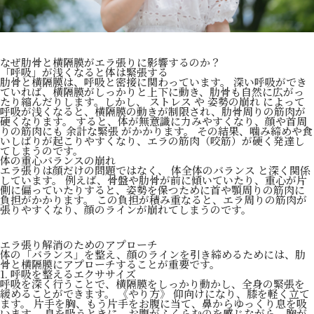
なぜ肋骨と横隔膜がエラ張りに影響するのか？
「呼吸」が浅くなると体は緊張する
肋骨と横隔膜は、呼吸と密接に関わっています。 深い呼吸ができ
ていれば、横隔膜がしっかりと上下に動き、肋骨も自然に広がっ
たり縮んだりします。しかし、 ストレス や 姿勢の崩れ によって
呼吸が浅くなると、横隔膜の動きが制限され、肋骨周りの筋肉が
硬くなります。 すると、体が無意識に力みやすくなり、顔や首周
りの筋肉にも 余計な緊張 がかかります。 その結果、噛み締めや食
いしばりが起こりやすくなり、エラの筋肉（咬筋）が硬く発達し
てしまうのです。
体の重心バランスの崩れ
エラ張りは顔だけの問題ではなく、 体全体のバランス と深く関係
しています。 例えば、骨盤や肋骨が前に傾いていたり、重心が片
側に偏っていたりすると、姿勢を保つために首や顎周りの筋肉に
負担がかかります。 この負担が積み重なると、エラ周りの筋肉が
張りやすくなり、顔のラインが崩れてしまうのです。
エラ張り解消のためのアプローチ
体の「バランス」を整え、顔のラインを引き締めるためには、肋
骨と横隔膜にアプローチすることが重要です。
1. 呼吸を整えるエクササイズ
呼吸を深く行うことで、横隔膜をしっかり動かし、全身の緊張を
緩めることができます。 《やり方》 仰向けになり、膝を軽く立て
ます。 片手を胸、もう片手をお腹に当て、鼻からゆっくり息を吸
います。 息を吸うときに、お腹がふくらむのを感じながら、胸が