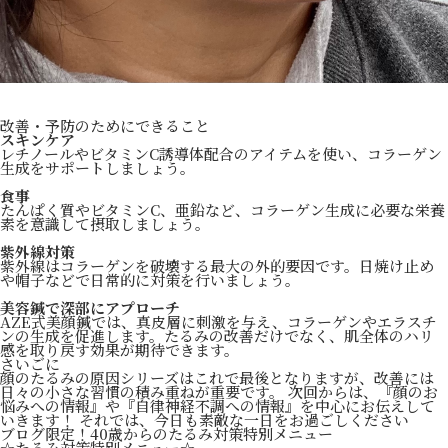
改善・予防のためにできること
スキンケア
レチノールやビタミンC誘導体配合のアイテムを使い、コラーゲン
生成をサポートしましょう。
食事
たんぱく質やビタミンC、亜鉛など、コラーゲン生成に必要な栄養
素を意識して摂取しましょう。
紫外線対策
紫外線はコラーゲンを破壊する最大の外的要因です。日焼け止め
や帽子などで日常的に対策を行いましょう。
美容鍼で深部にアプローチ
AZE式美顔鍼では、真皮層に刺激を与え、コラーゲンやエラスチ
ンの生成を促進します。たるみの改善だけでなく、肌全体のハリ
感を取り戻す効果が期待できます。
さいごに
顔のたるみの原因シリーズはこれで最後となりますが、改善には
日々の小さな習慣の積み重ねが重要です。 次回からは、『顔のお
悩みへの情報』や『自律神経不調への情報』を中心にお伝えして
いきます！ それでは、今日も素敵な一日をお過ごしください
ブログ限定！40歳からのたるみ対策特別メニュー
☆たるみ対策特別メニュー☆