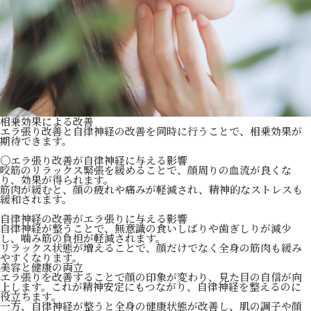
相乗効果による改善
エラ張り改善と自律神経の改善を同時に行うことで、相乗効果が
期待できます。
〇エラ張り改善が自律神経に与える影響
咬筋のリラックス緊張を緩めることで、顔周りの血流が良くな
り、効果が得られます。
筋肉が緩むと、顔の疲れや痛みが軽減され、精神的なストレスも
緩和されます。
自律神経の改善がエラ張りに与える影響
自律神経が整うことで、無意識の食いしばりや歯ぎしりが減少
し、噛み筋の負担が軽減されます。
リラックス状態が増えることで、顔だけでなく全身の筋肉も緩み
やすくなります。
美容と健康の両立
エラ張りを改善することで顔の印象が変わり、見た目の自信が向
上します。これが精神安定にもつながり、自律神経を整えるのに
役立ちます。
一方、自律神経が整うと全身の健康状態が改善し、肌の調子や顔