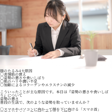
顔のたるみ4大原因
○表情筋の衰え
○姿勢の悪さや食いしばり
○肌のハリや潤い不足
○加齢によるコラーゲンやエラスチンの減少
こういったことが主な原因です。本日は『姿勢の悪さや食いしば
り』について
姿勢の悪さ
普段の生活で、次のような姿勢を取っていませんか？
○スマホやパソコンに向かって顔を下に向ける「スマホ首」