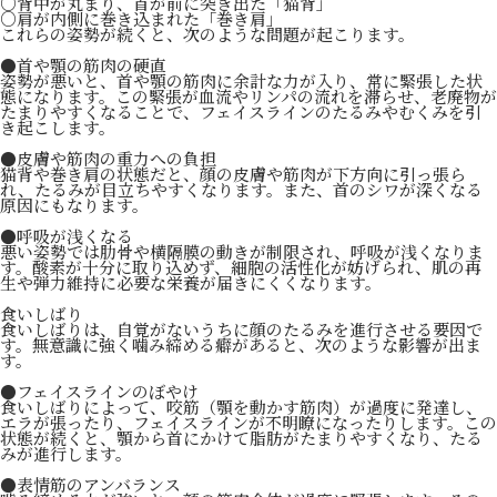
○背中が丸まり、首が前に突き出た「猫背」
○肩が内側に巻き込まれた「巻き肩」
これらの姿勢が続くと、次のような問題が起こります。
●首や顎の筋肉の硬直
姿勢が悪いと、首や顎の筋肉に余計な力が入り、常に緊張した状
態になります。この緊張が血流やリンパの流れを滞らせ、老廃物が
たまりやすくなることで、フェイスラインのたるみやむくみを引
き起こします。
●皮膚や筋肉の重力への負担
猫背や巻き肩の状態だと、顔の皮膚や筋肉が下方向に引っ張ら
れ、たるみが目立ちやすくなります。また、首のシワが深くなる
原因にもなります。
●呼吸が浅くなる
悪い姿勢では肋骨や横隔膜の動きが制限され、呼吸が浅くなりま
す。酸素が十分に取り込めず、細胞の活性化が妨げられ、肌の再
生や弾力維持に必要な栄養が届きにくくなります。
食いしばり
食いしばりは、自覚がないうちに顔のたるみを進行させる要因で
す。無意識に強く噛み締める癖があると、次のような影響が出ま
す。
●フェイスラインのぼやけ
食いしばりによって、咬筋（顎を動かす筋肉）が過度に発達し、
エラが張ったり、フェイスラインが不明瞭になったりします。この
状態が続くと、顎から首にかけて脂肪がたまりやすくなり、たる
みが進行します。
●表情筋のアンバランス