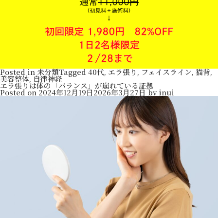
Posted in
未分類
Tagged
40代
,
エラ張り
,
フェイスライン
,
猫背
,
美容整体
,
自律神経
エラ張りは体の「バランス」が崩れている証拠
Posted on
2024年12月19日
2026年3月27日
by
inui