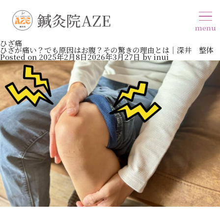
鍼灸院AZE
menu
ひざ痛
ひざが痛い？でも原因はお腹？その驚きの理由とは｜深井 整体
Posted on
2025年2月8日
2026年3月27日
by
inui