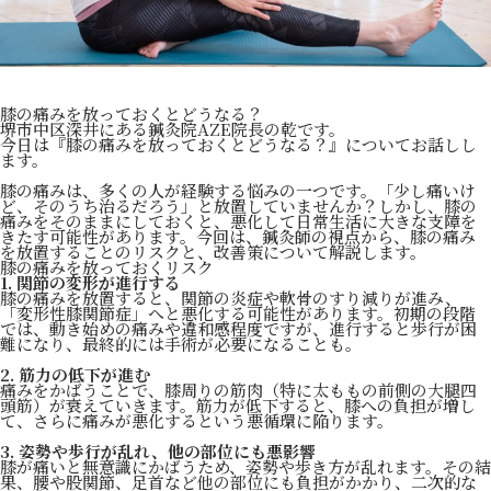
膝の痛みを放っておくとどうなる？
堺市中区深井にある鍼灸院AZE院長の乾です。
今日は『膝の痛みを放っておくとどうなる？』についてお話しし
ます。
膝の痛みは、多くの人が経験する悩みの一つです。「少し痛いけ
ど、そのうち治るだろう」と放置していませんか？しかし、膝の
痛みをそのままにしておくと、悪化して日常生活に大きな支障を
きたす可能性があります。今回は、鍼灸師の視点から、膝の痛み
を放置することのリスクと、改善策について解説します。
膝の痛みを放っておくリスク
1. 関節の変形が進行する
膝の痛みを放置すると、関節の炎症や軟骨のすり減りが進み、
「変形性膝関節症」へと悪化する可能性があります。初期の段階
では、動き始めの痛みや違和感程度ですが、進行すると歩行が困
難になり、最終的には手術が必要になることも。
2. 筋力の低下が進む
痛みをかばうことで、膝周りの筋肉（特に太ももの前側の大腿四
頭筋）が衰えていきます。筋力が低下すると、膝への負担が増し
て、さらに痛みが悪化するという悪循環に陥ります。
3. 姿勢や歩行が乱れ、他の部位にも悪影響
膝が痛いと無意識にかばうため、姿勢や歩き方が乱れます。その結
果、腰や股関節、足首など他の部位にも負担がかかり、二次的な