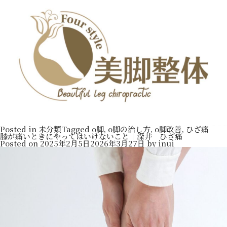
Posted in
未分類
Tagged
o脚
,
o脚の治し方
,
o脚改善
,
ひざ痛
膝が痛いときにやってはいけないこと｜深井 ひざ痛
Posted on
2025年2月5日
2026年3月27日
by
inui