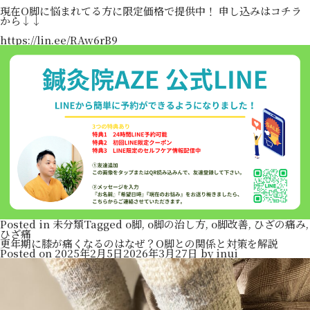
現在O脚に悩まれてる方に限定価格で提供中！ 申し込みはコチラ
から↓↓
https://lin.ee/RAw6rB9
Posted in
未分類
Tagged
o脚
,
o脚の治し方
,
o脚改善
,
ひざの痛み
,
ひざ痛
更年期に膝が痛くなるのはなぜ？O脚との関係と対策を解説
Posted on
2025年2月5日
2026年3月27日
by
inui