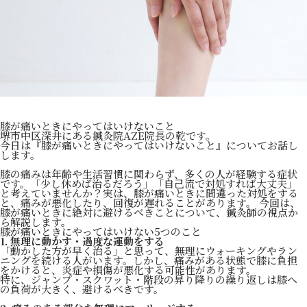
膝が痛いときにやってはいけないこと
堺市中区深井にある鍼灸院AZE院長の乾です。
今日は『膝が痛いときにやってはいけないこと』についてお話し
します。
膝の痛みは年齢や生活習慣に関わらず、多くの人が経験する症状
です。「少し休めば治るだろう」「自己流で対処すれば大丈夫」
と考えていませんか？実は、膝が痛いときに間違った対処をする
と、痛みが悪化したり、回復が遅れることがあります。 今回は、
膝が痛いときに絶対に避けるべきことについて、鍼灸師の視点か
ら解説します。
膝が痛いときにやってはいけない5つのこと
1. 無理に動かす・過度な運動をする
「動かした方が早く治る」と思って、無理にウォーキングやラン
ニングを続ける人がいます。しかし、痛みがある状態で膝に負担
をかけると、炎症や損傷が悪化する可能性があります。
特に、ジャンプ・スクワット・階段の昇り降りの繰り返しは膝へ
の負荷が大きく、避けるべきです。