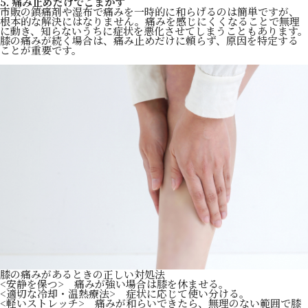
5. 痛み止めだけでごまかす
市販の鎮痛剤や湿布で痛みを一時的に和らげるのは簡単ですが、
根本的な解決にはなりません。痛みを感じにくくなることで無理
に動き、知らないうちに症状を悪化させてしまうこともあります。
膝の痛みが続く場合は、痛み止めだけに頼らず、原因を特定する
ことが重要です。
膝の痛みがあるときの正しい対処法
<安静を保つ> 痛みが強い場合は膝を休ませる。
<適切な冷却・温熱療法> 症状に応じて使い分ける。
<軽いストレッチ> 痛みが和らいできたら、無理のない範囲で膝