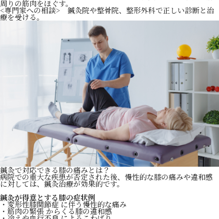
周りの筋肉をほぐす。
<専門家への相談> 鍼灸院や整骨院、整形外科で正しい診断と治
療を受ける。
鍼灸で対応できる膝の痛みとは？
病院での重大な疾患が否定された後、慢性的な膝の痛みや違和感
に対しては、鍼灸治療が効果的です。
鍼灸が得意とする膝の症状例
・変形性膝関節症 に伴う慢性的な痛み
・筋肉の緊張 からくる膝の違和感
・冷えや血行不良 によるこわばり