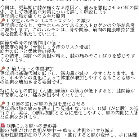
今回は、更年期に膝が痛くなる原因と、痛みを悪化させるO脚の関
係、そして効果的な対策について詳しく解説します。
更年期に膝が痛くなる主な原因
1. 女性ホルモン（エストロゲン）の減少
更年期になると、女性ホルモンであるエストロゲンの分泌が急激
に減少します。このホルモンは、骨や関節、筋肉の健康維持に重
要な役割を果たしています。
関節や軟骨の保護作用が低下
骨密度の減少（骨粗しょう症のリスク増加）
筋力の低下と柔軟性の喪失
この結果、関節への負担が増え、膝の痛みやこわばりを感じやす
くなります。
2. 筋力低下と体重増加
更年期は基礎代謝が低下し、筋肉量が減少しやすくなります。ま
た、ホルモンの変化によって体重が増加しやすくなることも膝へ
の負担を増加させる要因です。
特に太ももの前側（大腿四頭筋）の筋力が低下すると、膝関節が
不安定になり、痛みが出やすくなります。
3. O脚の進行が膝の負担を悪化させる
更年期の膝の痛みを語る上で見逃せないのが、O脚（がに股）の進
行です。実は、O脚は加齢とともに悪化しやすく、膝の内側に大き
な負担をかけます。
O脚による膝への悪影響
膝の内側だけに負担が集中 → 軟骨が片側だけすり減る
変形性膝関節症のリスク増加 → 進行すると膝が変形し、歩行困難
に