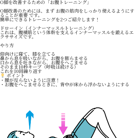
O脚を改善するための「お腹トレーニング」
O脚改善のためには、まず お腹の筋肉をしっかり使えるようにす
ることが重要 です。
簡単にできるトレーニングを2つご紹介します！
ドローイン（インナーマッスルトレーニング）
これは、腹横筋という体幹を支えるインナーマッスルを鍛えるエ
クササイズです。
やり方
仰向けに寝て、膝を立てる
鼻から息を吸いながら、お腹を膨らませる
口から息を吐きながら、お腹をへこませる
そのまま10秒キープ（呼吸は続ける）
これを10回繰り返す
ポイント
・腰が反らないように注意！
・お腹をへこませるときに、背中が床から浮かないようにする