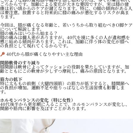
ごろからです。加齢による変化が大きな要因ですが、実は膝の健
康は若い頃からのケアが鍵となります。特に、O脚の傾向がある人
は要注意。放置すると将来的に膝の痛みが悪化するリスクが高ま
ります。
今回は、膝が痛くなる年齢と、若いうちから取り組むべきO脚ケア
について解説します。
膝の痛みはいつから始まる？
膝の痛みは個人差がありますが、40代を境に多くの人が違和感を
感じ始める傾向があります。これは、加齢に伴う体の変化が膝へ
の負担として現れてくるからです。
40代から膝が痛くなりやすい主な理由
関節軟骨のすり減り
膝関節は軟骨によってクッションの役割を果たしていますが、加
齢とともにこの軟骨が少しずつ摩耗し、痛みの原因となります。
筋力の低下
特に太ももの前側（大腿四頭筋）の筋力が低下すると、膝関節へ
の負担が増加。運動不足や座りっぱなしの生活習慣も影響しま
す。
ホルモンバランスの変化（特に女性）
40代後半から更年期に入ることで、ホルモンバランスが変化し、
関節や筋肉に影響を及ぼすことがあります。