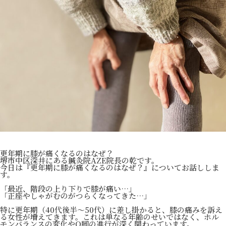
更年期に膝が痛くなるのはなぜ？
堺市中区深井にある鍼灸院AZE院長の乾です。
今日は『更年期に膝が痛くなるのはなぜ？』についてお話ししま
す。
「最近、階段の上り下りで膝が痛い…」
「正座やしゃがむのがつらくなってきた…」
特に更年期（40代後半〜50代）に差し掛かると、膝の痛みを訴え
る女性が増えてきます。これは単なる年齢のせいではなく、ホル
モンバランスの変化やO脚の進行が深く関わっています。