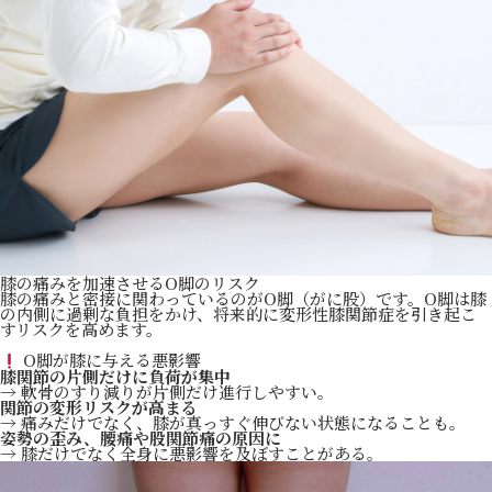
膝の痛みを加速させるO脚のリスク
膝の痛みと密接に関わっているのがO脚（がに股）です。O脚は膝
の内側に過剰な負担をかけ、将来的に変形性膝関節症を引き起こ
すリスクを高めます。
O脚が膝に与える悪影響
膝関節の片側だけに負荷が集中
→ 軟骨のすり減りが片側だけ進行しやすい。
関節の変形リスクが高まる
→ 痛みだけでなく、膝が真っすぐ伸びない状態になることも。
姿勢の歪み、腰痛や股関節痛の原因に
→ 膝だけでなく全身に悪影響を及ぼすことがある。