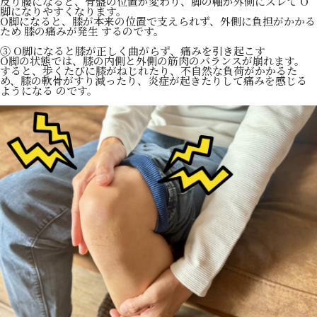
反り腰になると、骨盤の位置が変わり、脚の軸が外側にズレて O
脚になりやすくなります。
O脚になると、膝が本来の位置で支えられず、外側に負担がかかる
ため 膝の痛みが発生 するのです。
③ O脚になると膝が正しく曲がらず、痛みを引き起こす
O脚の状態では、膝の内側と外側の筋肉のバランスが崩れます。
すると、歩くたびに膝がねじれたり、不自然な負荷がかかるた
め、膝の軟骨がすり減ったり、炎症が起きたりして痛みを感じる
ようになる のです。