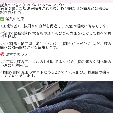
鍼灸でできる膝の下の痛みへのアプローチ
病院で重大な疾患が除外された後、慢性的な膝の痛みには鍼灸治
療が有効です。
鍼灸の効果
<血流改善> 膝周りの血行を促進し、炎症の軽減に寄与します。
<筋肉の緊張緩和> 太ももやふくらはぎの緊張をほぐして膝への負
担を軽減。
<ツボ刺激> 足三里（あしさんり）、膝眼（しつがん）など、膝の
痛みに効果的なツボを活用します。
おすすめのツボ
<足三里> 膝の下、すねの外側にあるツボで、膝の痛みや消化器の
不調にも効果的。
<膝眼> 膝のお皿のすぐ下にある2つのくぼみ部分。膝周囲の痛み
にアプローチします。