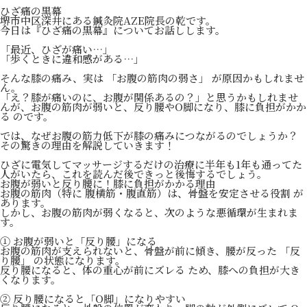
ひざ痛の黒幕
堺市中区深井にある鍼灸院AZE院長の乾です。
今日は『ひざ痛の黒幕』についてお話しします。
「最近、ひざが痛い…」
「歩くときに違和感がある…」
そんな膝の痛み、実は 「お腹の筋肉の弱さ」 が原因かもしれませ
ん。
「え？膝が痛いのに、お腹が関係あるの？」と思うかもしれませ
んが、お腹の筋肉が弱いと、反り腰やO脚になり、膝に負担がかか
る のです。
では、なぜお腹の筋力低下が膝の痛みにつながるのでしょうか？
その驚きの理由を解説していきます！
ひざに電気してマッサージするだけの治療に半年も1年も通ってた
人がいたら、これを読んだ後できっと後悔するでしょう。
お腹が弱いと反り腰に！膝に負担がかかる理由
お腹の筋肉（特に 腹横筋・腹直筋）は、骨盤を安定させる役割 が
あります。
しかし、お腹の筋肉が弱くなると、次のような悪循環が生まれま
す。
① お腹が弱いと「反り腰」になる
お腹の筋肉が支えられないと、骨盤が前に傾き、腰が反った 「反
り腰」 の状態になります。
反り腰になると、体の重心が前にズレる ため、膝への負担が大き
くなります。
② 反り腰になると「O脚」になりやすい