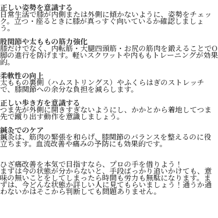
正しい姿勢を意識する
日常生活で膝が内側または外側に傾かないように、姿勢をチェッ
ク。立つ・座るときに膝が真っすぐ向いているか確認しましょ
う。
股関節や太ももの筋力強化
膝だけでなく、内転筋・大腿四頭筋・お尻の筋肉を鍛えることでO
脚の進行を防げます。軽いスクワットや内ももトレーニングが効果
的。
柔軟性の向上
太ももの裏側（ハムストリングス）やふくらはぎのストレッチ
で、膝関節への余分な負担を減らします。
正しい歩き方を意識する
つま先が外側に開きすぎないようにし、かかとから着地してつま
先で蹴り出す動作を意識しましょう。
鍼灸でのケア
鍼灸は、筋肉の緊張を和らげ、膝関節のバランスを整えるのに役
立ちます。血流改善や痛みの予防にも効果的です。
ひざ痛改善を本気で目指すなら、プロの手を借りよう！
まずは今の状態が分からないと、手段ばっかり追いかけても、意
味の無いことをしてしまったら時間も労力も無駄になります。ま
ずは、今どんな状態か詳しい人に見てもらいましょう！通うか通
わないかはそこから判断しても問題ありません。