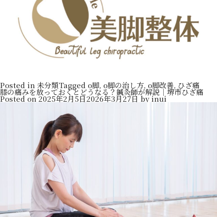
Posted in
未分類
Tagged
o脚
,
o脚の治し方
,
o脚改善
,
ひざ痛
膝の痛みを放っておくとどうなる？鍼灸師が解説｜堺市ひざ痛
Posted on
2025年2月5日
2026年3月27日
by
inui