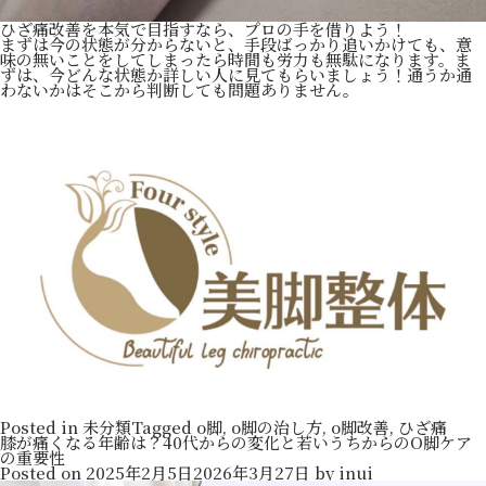
ひざ痛改善を本気で目指すなら、プロの手を借りよう！
まずは今の状態が分からないと、手段ばっかり追いかけても、意
味の無いことをしてしまったら時間も労力も無駄になります。ま
ずは、今どんな状態か詳しい人に見てもらいましょう！通うか通
わないかはそこから判断しても問題ありません。
Posted in
未分類
Tagged
o脚
,
o脚の治し方
,
o脚改善
,
ひざ痛
膝が痛くなる年齢は？40代からの変化と若いうちからのO脚ケア
の重要性
Posted on
2025年2月5日
2026年3月27日
by
inui