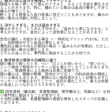
2. 痛みのある部分を無理にマッサージする
膝周りを強く押したり揉んだりすると、かえって炎症を悪化させ
ることがあります。特に、腫れている場合は血流が集中しすぎて
痛みが増すことも。
軽くさする程度なら血行促進に役立つこともありますが、痛みが
強い場合は冷静に対処しましょう。
3. 冷やしすぎる、または温めすぎる
痛みがあると「とりあえず冷やす」「温めたら楽になるかも」と
考えがちですが、症状によって逆効果になることがあります。
急性の腫れ・炎症がある場合 → 一時的なアイシングはOK。ただ
し、長時間冷やすと血流が悪化します。
慢性的な痛みや冷えが原因の場合 → 温めるのが効果的。ただし、
炎症が強い場合は悪化します。
どちらか迷ったら、専門家に相談することが大切です。
4. 無資格者の整体や治療院に通う
膝の痛みで困ったとき、つい「口コミが良いから」「安いから」
という理由で整体やマッサージ店を選んでしまうことがあります。
しかし、無資格者による施術は非常に危険です。
膝の痛みは、関節や靭帯、筋肉だけでなく、内科的疾患が関係し
ている場合もあります。資格のない施術者が正しい診断もせずに
マッサージや矯正を行うことで、症状が悪化したり、重大な疾患
の見逃しにつながるリスクがあります。
国家資格（鍼灸師、柔道整復師、理学療法士、医師など）を持
つ専門家に相談することが安全です。
※当院は鍼灸師、柔道整復師の資格を保有したスタッフが在籍し
ております。