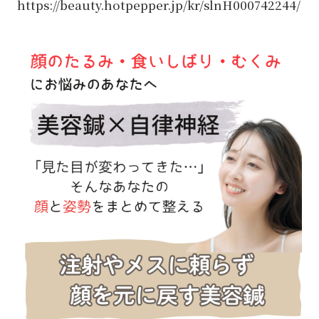
https://beauty.hotpepper.jp/kr/slnH000742244/