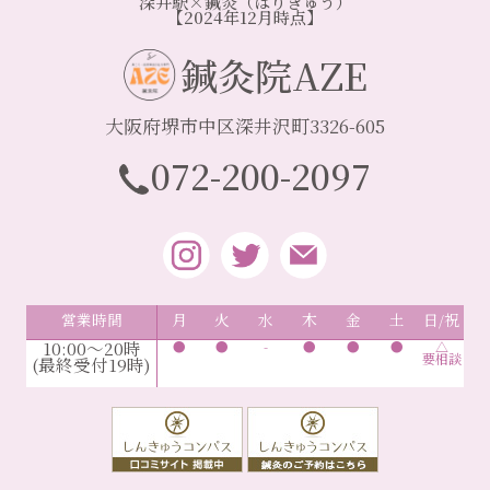
深井駅×鍼灸（はりきゅう）
【2024年12月時点】
鍼灸院AZE
大阪府堺市中区深井沢町3326-605
072-200-2097
営業時間
月
火
水
木
金
土
日/祝
10:00～20時
●
●
-
●
●
●
△
要相談
(最終受付19時)