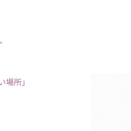
。
い場所」