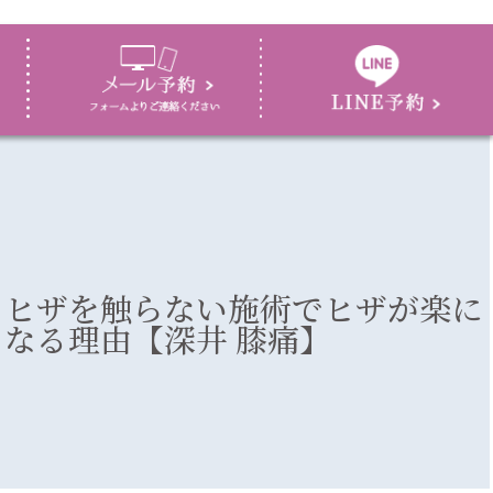
ヒザを触らない施術でヒザが楽に
なる理由【深井 膝痛】