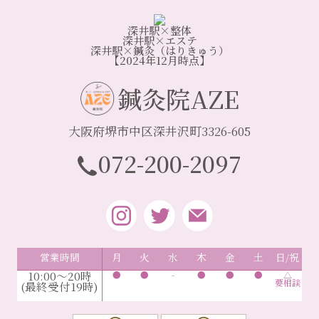
深井駅×整体
深井駅×エステ
深井駅×鍼灸（はりきゅう）
【2024年12月時点】
鍼灸院AZE
大阪府堺市中区深井沢町3326-605
072-200-2097
営業時間
月
火
水
木
金
土
日/祝
10:00～20時
●
●
-
●
●
●
△
要相談
(最終受付19時)