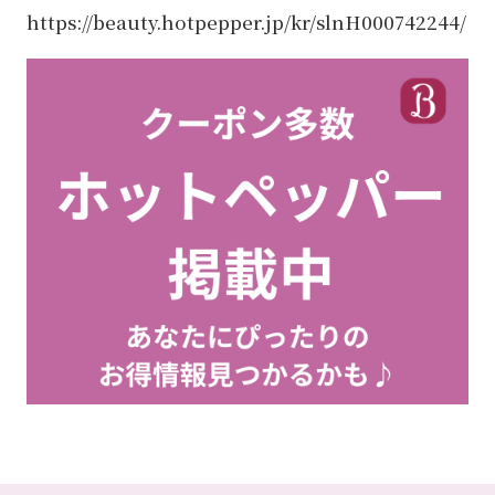
https://beauty.hotpepper.jp/kr/slnH000742244/