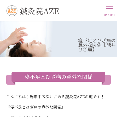
鍼灸院AZE
menu
寝不足とひざ痛の
意外な関係【深井
ひざ痛】
寝不足とひざ痛の意外な関係
こんにちは！堺市中区深井にある鍼灸院AZEの乾です！
『寝不足とひざ痛の意外な関係』