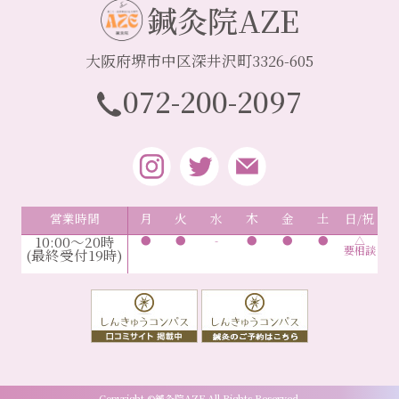
鍼灸院AZE
大阪府堺市中区深井沢町3326-605
072-200-2097
営業時間
月
火
水
木
金
土
日/祝
10:00～20時
●
●
-
●
●
●
△
要相談
(最終受付19時)
Copyright ©鍼灸院AZE All Rights Reserved.