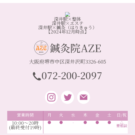
深井駅×整体
深井駅×エステ
深井駅×鍼灸（はりきゅう）
【2024年12月時点】
鍼灸院AZE
大阪府堺市中区深井沢町3326-605
072-200-2097
営業時間
月
火
水
木
金
土
日/祝
10:00～20時
●
●
-
●
●
●
△
要相談
(最終受付19時)