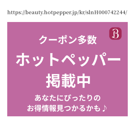
https://beauty.hotpepper.jp/kr/slnH000742244/