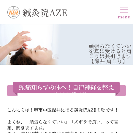
鍼灸院AZE
menu
頑張らなくていい
を真に受けると肩
こりは長引きます
【深井 肩こり】
頭痛知らずの体へ！自律神経を整え
る生活習慣7選
こんにちは！堺市中区深井にある鍼灸院AZEの乾です！
よくね、「頑張らなくていい」「ズボラで良い」って言
葉、聞きますよね。