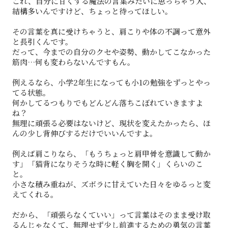
これ、自分に甘くする魔法の言葉みたいに思っちゃう人、
結構多いんですけど、ちょっと待ってほしい。
その言葉を真に受けちゃうと、肩こりや体の不調って意外
と長引くんです。
だって、今までの自分のクセや姿勢、動かしてこなかった
筋肉…何も変わらないんですもん。
例えるなら、小学2年生になっても小1の勉強をずっとやっ
てる状態。
何かしてるつもりでもどんどん落ちこぼれていきますよ
ね？
無理に頑張る必要はないけど、現状を変えたかったら、ほ
んの少し背伸びするだけでいいんですよ。
例えば肩こりなら、「もうちょっと肩甲骨を意識して動か
す」「猫背になりそうな時に軽く胸を開く」くらいのこ
と。
小さな積み重ねが、ズボラに甘えていた日々をゆるっと変
えてくれる。
だから、「頑張らなくていい」って言葉はそのまま受け取
るんじゃなくて、無理せず少し前進するための勇気の言葉