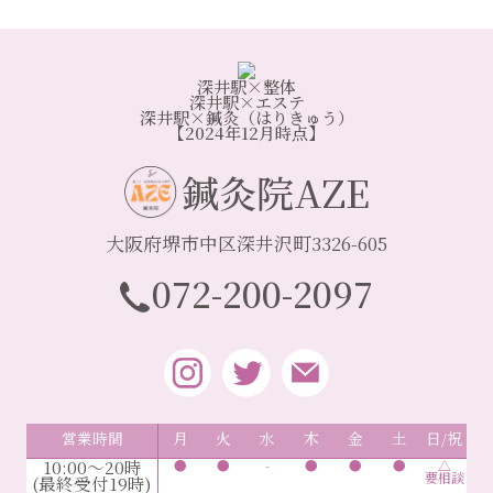
深井駅×整体
深井駅×エステ
深井駅×鍼灸（はりきゅう）
【2024年12月時点】
鍼灸院AZE
大阪府堺市中区深井沢町3326-605
072-200-2097
営業時間
月
火
水
木
金
土
日/祝
10:00～20時
●
●
-
●
●
●
△
要相談
(最終受付19時)