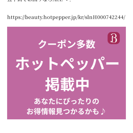
https://beauty.hotpepper.jp/kr/slnH000742244/