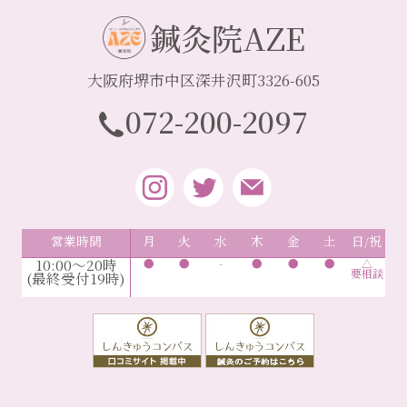
鍼灸院AZE
大阪府堺市中区深井沢町3326-605
072-200-2097
営業時間
月
火
水
木
金
土
日/祝
10:00～20時
●
●
-
●
●
●
△
要相談
(最終受付19時)