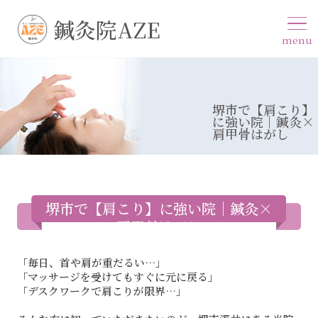
鍼灸院AZE
menu
堺市で【肩こり】
に強い院｜鍼灸×
肩甲骨はがし
堺市で【肩こり】に強い院｜鍼灸×
肩甲骨はがし
「毎日、首や肩が重だるい…」
「マッサージを受けてもすぐに元に戻る」
「デスクワークで肩こりが限界…」