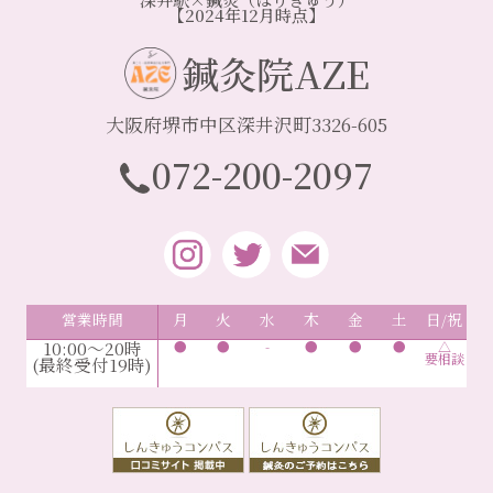
【2024年12月時点】
鍼灸院AZE
大阪府堺市中区深井沢町3326-605
072-200-2097
営業時間
月
火
水
木
金
土
日/祝
10:00～20時
●
●
-
●
●
●
△
要相談
(最終受付19時)