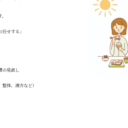
す。
お任せする」
慣の見直し
、整体、漢方など）