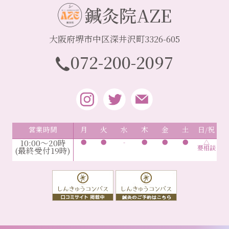
鍼灸院AZE
大阪府堺市中区深井沢町3326-605
072-200-2097
営業時間
月
火
水
木
金
土
日/祝
10:00～20時
●
●
-
●
●
●
△
要相談
(最終受付19時)