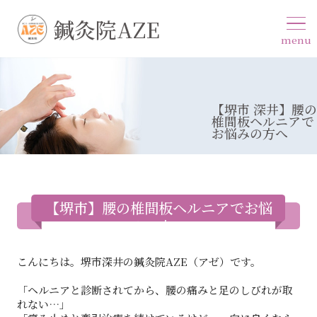
鍼灸院AZE
menu
【堺市 深井】腰の
椎間板ヘルニアで
お悩みの方へ
【堺市】腰の椎間板ヘルニアでお悩
みの方へ
こんにちは。堺市深井の鍼灸院AZE（アゼ）です。
「ヘルニアと診断されてから、腰の痛みと足のしびれが取
れない…」