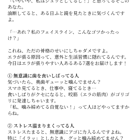
「いやいや、私はシュッとしてるし！」と思ってるそこの
あなた。
油断してると、ある日ふと鏡を見たときに気づくんです
よ。
「…あれ？私のフェイスライン、こんなゴツかったっ
け？」
これね、ただの骨格のせいにしちゃダメですよ。
エラが張る原因って、意外と生活習慣に隠れてるんです。
今日はエラが張りやすい人あるある7選をお届けします！
① 無意識に歯を食いしばってる人
気づいたら、奥歯ギューッと噛んでません？
スマホ見てるとき、仕事中、寝てるとき…
食いしばりがクセになると、咬筋（エラの筋肉）がゴリゴ
リに発達しちゃいます。
「私、噛み締めてる自覚ない！」って人ほどやってますか
らね。
② ストレス溜まりまくってる人
ストレスたまると、無意識にアゴに力入るんですよね。
特に「イラッ」としたとき、グッと噛み締めてません？