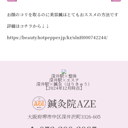
お顔のコリを取るのに美容鍼はとてもおススメの方法です
詳細はコチラから↓↓
https://beauty.hotpepper.jp/kr/slnH000742244/
深井駅×整体
深井駅×エステ
深井駅×鍼灸（はりきゅう）
【2024年12月時点】
鍼灸院AZE
大阪府堺市中区深井沢町3326-605