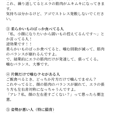
これ、繰り返してるとエラの筋肉がムキムキになってきま
す。
気持ちは分かるけど、アゴでストレス発散しないでくださ
い。
③ 柔らかいものばっか食べてる人
「私、小顔になりたいから固いもの控えてるんです～」と
か言ってる人！
逆効果です！！
柔らかいものばっか食べてると、噛む回数が減って、筋肉
のバランスが崩れるんですよ。
で、結果的にエラの筋肉だけが発達して、張ってくる。
噛むバランス、大事です。
④ 片側だけで噛むクセがある人
ご飯食べるとき、どっちか片方だけで噛んでません？
これやってると、顔の筋肉のバランスが崩れて、エラの張
り方も左右非対称になっちゃうんですよ。
「アレ？私、顔の左右差すごくない？」って思ったら要注
意。
⑤ 姿勢が悪い人（特に猫背）