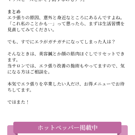
まとめ
エラ張りの原因、意外と身近なところにあるんですよね。
「これ私のことかも…」って思ったら、まずは生活習慣を
見直してみてください。
でも、すでにエラがガチガチになってしまった人は？
そんなときは、美容鍼とか顔の筋肉ほぐしでリセットでき
ます。
当サロンでは、エラ張り改善の施術もやってますので、気
になる方はご相談を。
本気でエラ張りを卒業したい人だけ、お得メニューでお待
ちしてます。
ではまた！
ホットペッパー掲載中