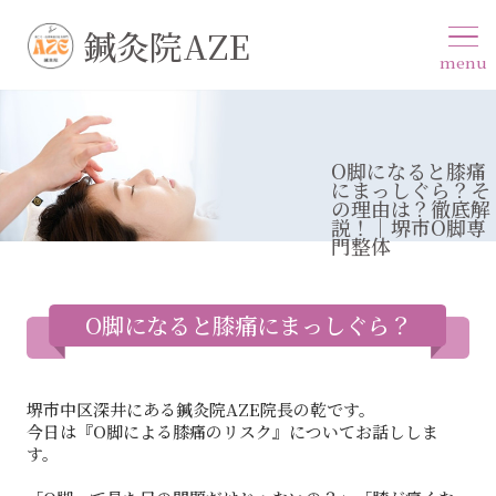
鍼灸院AZE
menu
O脚になると膝痛
にまっしぐら？そ
の理由は？徹底解
説！｜堺市O脚専
門整体
O脚になると膝痛にまっしぐら？
堺市中区深井にある鍼灸院AZE院長の乾です。
今日は『O脚による膝痛のリスク』についてお話ししま
す。