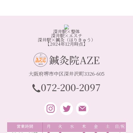
深井駅×整体
深井駅×エステ
深井駅×鍼灸（はりきゅう）
【2024年12月時点】
鍼灸院AZE
大阪府堺市中区深井沢町3326-605
072-200-2097
営業時間
月
火
水
木
金
土
日/祝