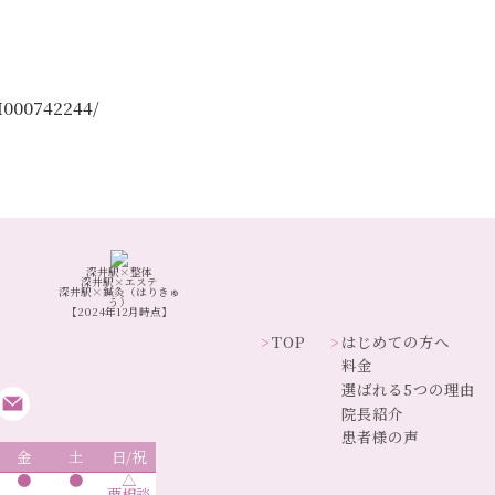
nH000742244/
深井駅×整体
深井駅×エステ
深井駅×鍼灸（はりきゅ
う）
【2024年12月時点】
TOP
はじめての方へ
料金
選ばれる5つの理由
院長紹介
患者様の声
金
土
日/祝
●
●
△
要相談