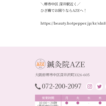
＼堺市中区 深井駅近く／
ひざ痛でお困りならAZEへ！
https://beauty.hotpepper.jp/kr/sl
鍼灸院AZE
大阪府堺市中区深井沢町3326-605
072-200-2097
営業時間
月
火
水
木
10:00～20時
●
●
-
●
(最終受付19時)