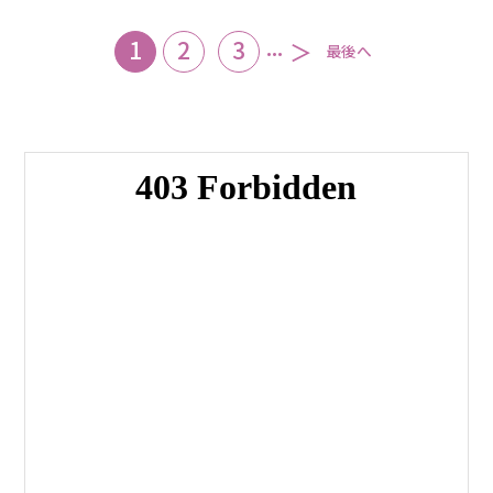
...
1
2
3
＞
最後へ