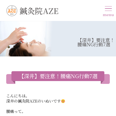
鍼灸院AZE
menu
【深井】要注意！
腰痛NG行動7選
【深井】要注意！腰痛NG行動7選
こんにちは。
深井の鍼灸院AZEのいぬいです
腰痛って。