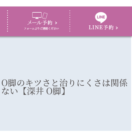
O脚のキツさと治りにくさは関係
ない【深井 O脚】