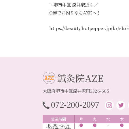
＼堺市中区 深井駅近く／
O脚でお困りならAZEへ！
https://beauty.hotpepper.jp/kr/sl
鍼灸院AZE
大阪府堺市中区深井沢町3326-605
072-200-2097
営業時間
月
火
水
木
10:00～20時
●
●
-
●
(最終受付19時)