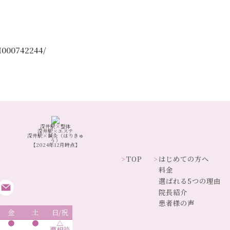
nH000742244/
深井駅×整体
深井駅×エステ
深井駅×鍼灸（はりきゅ
う）
【2024年12月時点】
TOP
はじめての方へ
料金
選ばれる5つの理由
院長紹介
患者様の声
金
土
日/祝
●
●
△
要相談