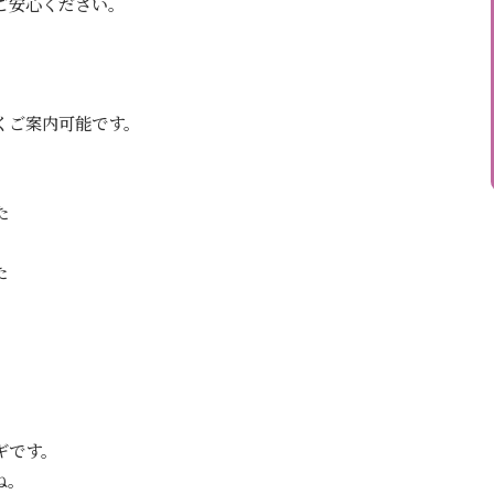
ご安心ください。
くご案内可能です。
た
た
ギです。
ね。