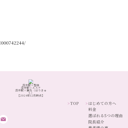
nH000742244/
深井駅×整体
深井駅×エステ
深井駅×鍼灸（はりきゅ
う）
【2024年12月時点】
TOP
はじめての方へ
料金
選ばれる5つの理由
院長紹介
患者様の声