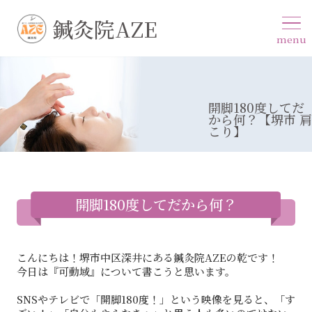
鍼灸院AZE
menu
開脚180度してだ
から何？【堺市 肩
こり】
開脚180度してだから何？
こんにちは！堺市中区深井にある鍼灸院AZEの乾です！
今日は『可動域』について書こうと思います。
SNSやテレビで「開脚180度！」という映像を見ると、「す