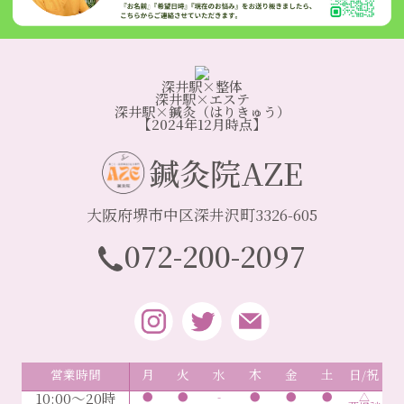
深井駅×整体
深井駅×エステ
深井駅×鍼灸（はりきゅう）
【2024年12月時点】
鍼灸院AZE
大阪府堺市中区深井沢町3326-605
072-200-2097
営業時間
月
火
水
木
金
土
日/祝
10:00～20時
●
●
-
●
●
●
△